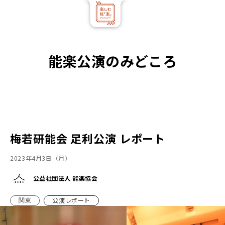
能楽公演のみどころ
2025年12月21日(日)
近畿
奈良県 奈良春日野国際フォーラム甍 ～I・RA・KA
～ 能楽公演
梅若研能会 足利公演 レポート
2025年12月27日(土)
沖縄
沖縄県 国立劇場おきなわ 能楽公演
2023年4月3日（月）
2026年1月14日(水)
沖縄
公益社団法人 能楽協会
沖縄県 首里城 能楽特別公演 第一日
公演レポート
関東
2026年1月15日(木)
沖縄