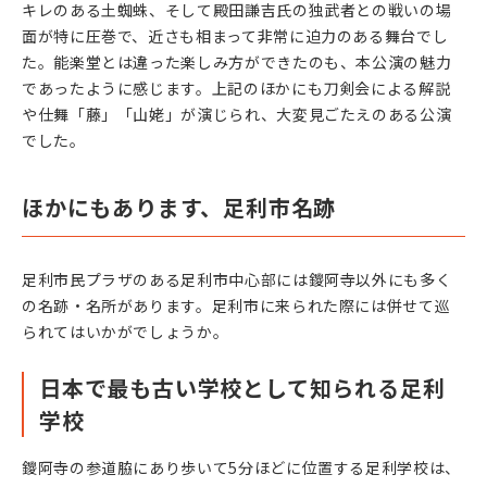
キレのある土蜘蛛、そして殿田謙吉氏の独武者との戦いの場
面が特に圧巻で、近さも相まって非常に迫力のある舞台でし
た。能楽堂とは違った楽しみ方ができたのも、本公演の魅力
であったように感じます。上記のほかにも刀剣会による解説
や仕舞「藤」「山姥」が演じられ、大変見ごたえのある公演
でした。
ほかにもあります、足利市名跡
足利市民プラザのある足利市中心部には鑁阿寺以外にも多く
の名跡・名所があります。足利市に来られた際には併せて巡
られてはいかがでしょうか。
日本で最も古い学校として知られる足利
学校
鑁阿寺の参道脇にあり歩いて5分ほどに位置する足利学校は、