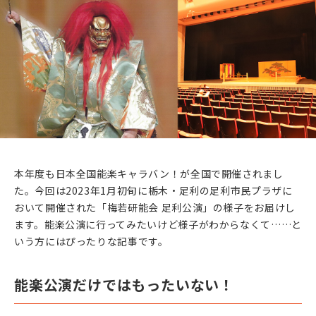
沖縄県 首里城 能楽特別公演 第二日
2025年9月6日(土)
九州
大分県 平和市民公園 能楽公演
2025年10月2日(木)
近畿
奈良県 談山神社 能楽公演
2025年10月10日(金)
近畿
本年度も日本全国能楽キャラバン！が全国で開催されまし
大阪府 万博記念公園 能楽特別公演 第一日
た。今回は2023年1月初旬に栃木・足利の足利市民プラザに
おいて開催された「梅若研能会 足利公演」の様子をお届けし
2025年10月11日(土)
近畿
ます。能楽公演に行ってみたいけど様子がわからなくて……と
大阪府 万博記念公園 能楽特別公演 第二日
いう方にはぴったりな記事です。
2025年10月26日(日)
九州
能楽公演だけではもったいない！
宮崎県 メディキット県民文化センター 能楽公演