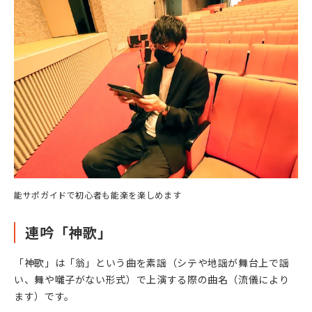
能サポガイドで初心者も能楽を楽しめます
連吟「神歌」
「神歌」は「翁」という曲を素謡（シテや地謡が舞台上で謡
い、舞や囃子がない形式）で上演する際の曲名（流儀により
ます）です。