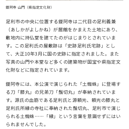
鑁阿寺 山門（県指定文化財）
足利市の中央に位置する鑁阿寺は二代目の足利義兼
（あしかがよしかね）が居館をかまえた土地にあり、
敷地内に持仏堂を建てたのがはじまりとされていま
す。この足利氏の屋敷跡は「史跡足利氏宅跡」とし
て、大正10年3月に国の史跡に指定されました。また
写真の山門や本堂など多くの建築物が国宝や県指定文
化財などに指定されています。
鑁阿寺には、本公演で演じられた「土蜘蛛」に登場す
る刀「膝丸」の兄弟刀「鬚切丸」が奉納されていま
す。源氏の血筋である足利氏と源頼光、頼光の膝丸と
足利氏所縁の寺社に奉納された鬚切丸、足利市で演じ
られる土蜘蛛……「縁」という言葉を意識せずにはい
られませんでした。