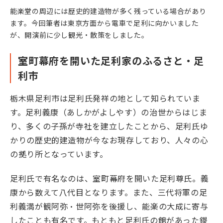
能楽堂の周辺には歴史的建造物が多く残っている場合があり
2025年11月11日(火)
九州
ます。今回筆者は東京方面から電車で足利に向かいました
熊本城 能楽特別公演 第一日
が、開演前に少し観光・散策をしました。
2025年11月12日(水)
九州
室町幕府を開いた足利家のふるさと・足
熊本城 能楽特別公演 第二日
利市
2025年11月29日(土)
沖縄
栃木県足利市は足利氏発祥の地として知られていま
沖縄県 久米島 能楽公演
す。足利義康（あしかがよしやす）の治世からはじま
り、多くの子孫が寺社を建立したことから、足利氏ゆ
かりの歴史的建造物が今なお現存しており、人々の心
の拠り所となっています。
足利氏で有名なのは、室町幕府を開いた足利尊氏
。義
康から数えて八代目となります。また、三代将軍の足
利義満が観阿弥・世阿弥を後援し、能楽の大成に寄与
したことも有名です。もともと足利氏の館があった鑁