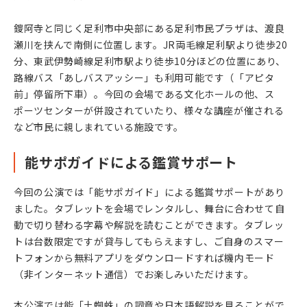
鑁阿寺と同じく足利市中央部にある足利市民プラザは、渡良
瀬川を挟んで南側に位置します。JR両毛線足利駅より徒歩20
分、東武伊勢崎線足利市駅より徒歩10分ほどの位置にあり、
路線バス「
あしバスアッシー
」も利用可能です（「アピタ
前」停留所下車）。今回の会場である文化ホールの他、ス
ポーツセンターが併設されていたり、様々な講座が催される
など市民に親しまれている施設です。
能サポガイドによる鑑賞サポート
今回の公演では「能サポガイド」による鑑賞サポートがあり
ました。タブレットを会場でレンタルし、舞台に合わせて自
動で切り替わる字幕や解説を読むことができます。タブレッ
トは台数限定ですが貸与してもらえますし、ご自身のスマー
トフォンから無料アプリをダウンロードすれば機内モード
（非インターネット通信）でお楽しみいただけます。
本公演では能「土蜘蛛」の詞章や日本語解説を見ることがで