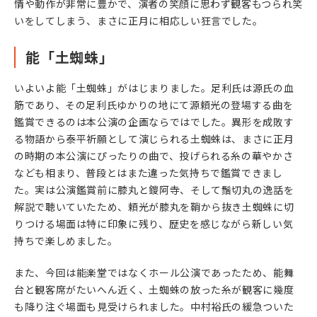
情や動作が非常に豊かで、演者の笑顔に思わず観客もつられ笑
いをしてしまう、まさに正月に相応しい狂言でした。
能「土蜘蛛」
いよいよ能「土蜘蛛」がはじまりました。足利氏は源氏の血
筋であり、その足利氏ゆかりの地にて源頼光の登場する曲を
鑑賞できるのは本公演の企画ならではでした。異形を成敗す
る物語から泰平祈願として演じられる土蜘蛛は、まさに正月
の時期の本公演にぴったりの曲で、投げられる糸の華やかさ
なども相まり、普段とはまた違った気持ちで鑑賞できまし
た。実は公演鑑賞前に膝丸と鑁阿寺、そして鬚切丸の逸話を
解説で聴いていたため、頼光が膝丸を鞘から抜き土蜘蛛に切
りつける場面は特に印象に残り、歴史を感じながら新しい気
持ちで楽しめました。
また、今回は能楽堂ではなくホール公演であったため、能舞
台と観客席がたいへん近く、土蜘蛛の放った糸が観客に幾度
も降り注ぐ場面も見受けられました。中村裕氏の緩急ついた