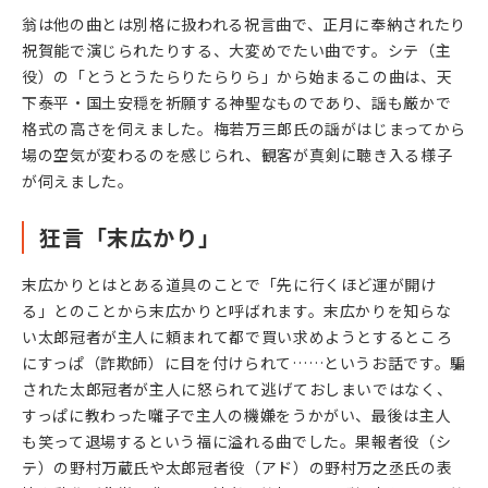
翁は他の曲とは別格に扱われる祝言曲で、正月に奉納されたり
祝賀能で演じられたりする、大変めでたい曲です。シテ（主
役）の「とうとうたらりたらりら」から始まるこの曲は、天
下泰平・国土安穏を祈願する神聖なものであり、謡も厳かで
格式の高さを伺えました。梅若万三郎氏の謡がはじまってから
場の空気が変わるのを感じられ、観客が真剣に聴き入る様子
が伺えました。
狂言「末広かり」
末広かりとはとある道具のことで「先に行くほど運が開け
る」とのことから末広かりと呼ばれます。末広かりを知らな
い太郎冠者が主人に頼まれて都で買い求めようとするところ
にすっぱ（詐欺師）に目を付けられて……というお話です。騙
された太郎冠者が主人に怒られて逃げておしまいではなく、
すっぱに教わった囃子で主人の機嫌をうかがい、最後は主人
も笑って退場するという福に溢れる曲でした。果報者役（シ
テ）の野村万蔵氏や太郎冠者役（アド）の野村万之丞氏の表