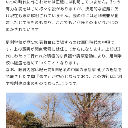
いつの時代に作られたかは正確には判明していません。3つの
有力な説をはじめ様々な説がありますが、決定的な証拠に欠
け現在もまだ解明されていません。説の中には足利義兼が創
建したとするものもあり、ここでも足利氏とのゆかりがほの
めかされています。
足利学校が歴史の表舞台に登場するのは室町時代の中頃で
す。上杉憲実が関東管領に就任してからになります。
上杉氏3
代にわたって行われた積極的な保護や講演活動により、足利学
校は隆盛を極めていくこととなります。
なお、教育内容は紀元前6世紀頃の中国の思想家 孔子の思想を
発展させた学問『儒学』が中心となっており、この方針は足利
学校創建以来のものであったようです。