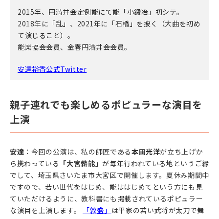
2015年、円満井会定例能にて能「小鍛冶」初シテ。
2018年に「乱」、2021年に「石橋」を披く（大曲を初め
て演じること）。
能楽協会会員、金春円満井会会員。
安達裕香公式Twitter
親子連れでも楽しめるポピュラーな演目を
上演
安達
：今回の公演は、私の師匠である
本田光洋
が立ち上げか
ら携わっている
「大宮薪能」
が毎年行われている地というご縁
でして、埼玉県さいたま市大宮区で開催します。夏休み期間中
ですので、若い世代をはじめ、能ははじめてという方にも見
ていただけるように、教科書にも掲載されているポピュラー
な演目を上演します。
「敦盛」
は平家の若い武将が太刀で舞