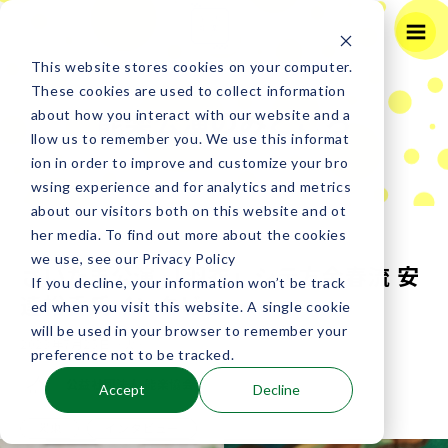
This website stores cookies on your computer.
These cookies are used to collect information
能楽公演のみどころ
about how you interact with our website and a
llow us to remember you. We use this informat
ion in order to improve and customize your bro
2025年12月21日(日)
近畿
wsing experience and for analytics and metrics
奈良県 奈良春日野国際フォーラム甍 ～I・RA・KA
about our visitors both on this website and ot
～ 能楽公演
her media. To find out more about the cookies
we use, see our Privacy Policy
さいたま公演 「羽衣」シテ方金春流 安
2025年12月27日(土)
沖縄
If you decline, your information won’t be track
沖縄県 国立劇場おきなわ 能楽公演
達裕香氏インタビュー
ed when you visit this website. A single cookie
will be used in your browser to remember your
2023年7月25日（火）
2026年1月14日(水)
沖縄
preference not to be tracked.
沖縄県 首里城 能楽特別公演 第一日
公益社団法人 能楽協会
Accept
Decline
インタビュー
関東
2026年1月15日(木)
沖縄