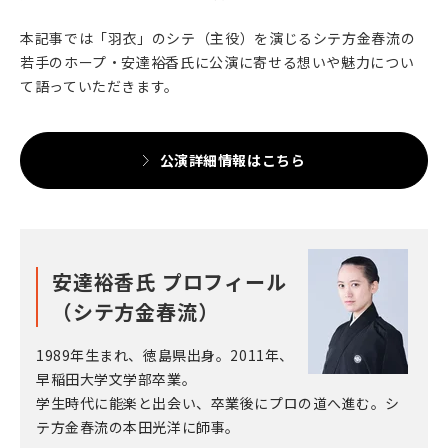
2025年11月11日(火)
九州
本記事では「羽衣」のシテ（主役）を演じるシテ方金春流の
熊本城 能楽特別公演 第一日
若手のホープ・安達裕香氏に公演に寄せる想いや魅力につい
て語っていただきます。
2025年11月12日(水)
九州
熊本城 能楽特別公演 第二日
公演詳細情報はこちら
2025年11月29日(土)
沖縄
沖縄県 久米島 能楽公演
安達裕香氏 プロフィール
（シテ方金春流）
1989年生まれ、徳島県出身。2011年、
早稲田大学文学部卒業。
学生時代に能楽と出会い、卒業後にプロの道へ進む。シ
テ方金春流の本田光洋に師事。