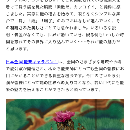
着けて舞う姿を見た瞬間「素敵だ、カッコイイ」と純粋に感
じました。実際に能の稽古を始めて、限りなくシンプルな舞
台で「舞」「謡」「囃子」のみでおはなしが進んでいく、そ
の
凝縮された美しさ
にとても惹かれました。いろいろな説
明・装置がなくても、世界が動いていき、観る側もいつしか時
間を忘れてその世界に入り込んでいく……それが能の魅力だ
と思います。
日本全国 能楽キャラバン！
は、全国のさまざまな地域や会場
で能公演が開催され、私たち能楽師にとっても全国の皆様にお
目にかかることができる貴重な機会です。今回のさいたま公
演が皆様にとって
能の世界への入り口
となり、若い世代にも能
楽の魅力を伝えることができたらと願っています。