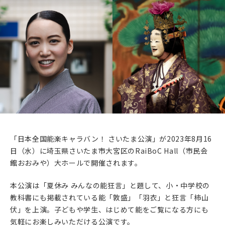
沖縄県 首里城 能楽特別公演 第二日
2025年9月6日(土)
九州
大分県 平和市民公園 能楽公演
2025年10月2日(木)
近畿
奈良県 談山神社 能楽公演
2025年10月10日(金)
近畿
大阪府 万博記念公園 能楽特別公演 第一日
「日本全国能楽キャラバン！ さいたま公演」が2023年8月16
日（水）に埼玉県さいたま市大宮区のRaiBoC Hall（市民会
2025年10月11日(土)
近畿
館おおみや）大ホールで開催されます。
大阪府 万博記念公園 能楽特別公演 第二日
本公演は「夏休み みんなの能狂言」と題して、小・中学校の
2025年10月26日(日)
九州
教科書にも掲載されている能「敦盛」「羽衣」と狂言「柿山
宮崎県 メディキット県民文化センター 能楽公演
伏」を上演。子どもや学生、はじめて能をご覧になる方にも
気軽にお楽しみいただける公演です。