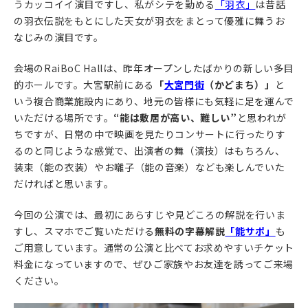
うカッコイイ演目ですし、私がシテを勤める
「羽衣」
は昔話
の羽衣伝説をもとにした天女が羽衣をまとって優雅に舞うお
なじみの演目です。
会場のRaiBoC Hallは、昨年オープンしたばかりの新しい多目
的ホールです。大宮駅前にある
「
大宮門街
（かどまち）」
と
いう複合商業施設内にあり、地元の皆様にも気軽に足を運んで
いただける場所です。
“能は敷居が高い、難しい”
と思われが
ちですが、日常の中で映画を見たりコンサートに行ったりす
るのと同じような感覚で、出演者の舞（演技）はもちろん、
装束（能の衣装）やお囃子（能の音楽）なども楽しんでいた
だければと思います。
今回の公演では、最初にあらすじや見どころの解説を行いま
すし、スマホでご覧いただける
無料の字幕解説
「能サポ」
も
ご用意しています。通常の公演と比べてお求めやすいチケット
料金になっていますので、ぜひご家族やお友達を誘ってご来場
ください。