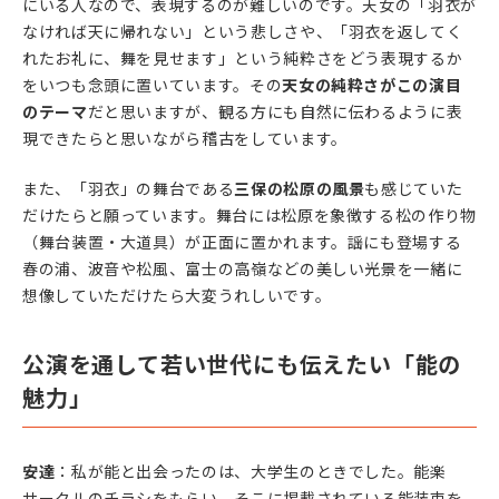
にいる人なので、表現するのが難しいのです。天女の「羽衣が
なければ天に帰れない」という悲しさや、「羽衣を返してく
れたお礼に、舞を見せます」という純粋さをどう表現するか
をいつも念頭に置いています。その
天女の純粋さがこの演目
のテーマ
だと思いますが、観る方にも自然に伝わるように表
現できたらと思いながら稽古をしています。
また、「羽衣」の舞台である
三保の松原の風景
も感じていた
だけたらと願っています。舞台には松原を象徴する松の作り物
（舞台装置・大道具）が正面に置かれます。謡にも登場する
春の浦、波音や松風、富士の高嶺などの美しい光景を一緒に
想像していただけたら大変うれしいです。
公演を通して若い世代にも伝えたい「能の
魅力」
安達
：私が能と出会ったのは、大学生のときでした。能楽
サークルのチラシをもらい、そこに掲載されている能装束を