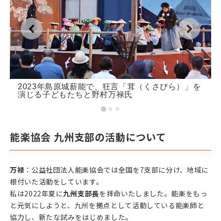
2023年島原城薪能で、狂言「茸（くさびら）」を
演じる子どもたちと野村万禄氏
能楽協会 九州支部の活動について
万禄
：公益社団法人能楽協会では全国を7支部に分け、地域に
根付いた活動をしています。
私は2022年夏に
九州支部長
を拝命いたしました。能楽をもっ
と元気にしようと、九州を拠点として活動している能楽師と
協力し、新たな試みをはじめました。