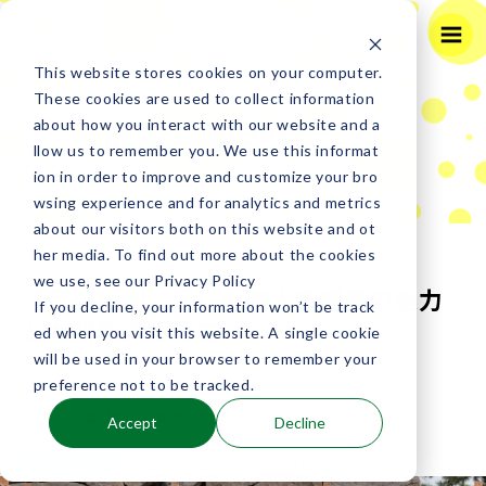
This website stores cookies on your computer.
These cookies are used to collect information
能楽公演のみどころ
about how you interact with our website and a
llow us to remember you. We use this informat
ion in order to improve and customize your bro
2025年12月21日(日)
近畿
wsing experience and for analytics and metrics
奈良県 奈良春日野国際フォーラム甍 ～I・RA・KA
about our visitors both on this website and ot
～ 能楽公演
her media. To find out more about the cookies
we use, see our Privacy Policy
【宗像特別公演】能楽入門講座の魅力
2025年12月27日(土)
沖縄
If you decline, your information won’t be track
沖縄県 国立劇場おきなわ 能楽公演
と九州能楽の現在
ed when you visit this website. A single cookie
will be used in your browser to remember your
2023年10月30日（月）
2026年1月14日(水)
沖縄
preference not to be tracked.
沖縄県 首里城 能楽特別公演 第一日
公益社団法人 能楽協会
Accept
Decline
公演の魅力
インタビュー
九州/沖縄
2026年1月15日(木)
沖縄