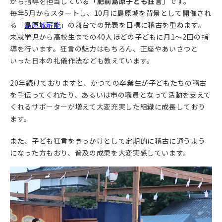
から指導を担当している「
肥前島原子ども狂言
」です。
毎年5月からスタートし、10月に島原城を背景として開催され
る「
島原城薪能
」の舞台での発表を目標に稽古を重ねます。
未就学児から高校生までの40人ほどの子どもに月1〜2回の指
導を行います。狂言の魅力はもちろん、正座やあいさつと
いった日本の礼儀作法なども教えています。
20年続けておりますと、かつての卒業生が子どもたちの稽古
を手伝ってくれたり、あるいは市の職員となって活動を支えて
くれるサポーターが増えて大変充実した組織に成長しており
ます。
また、子ども狂言をきっかけとして定期的に稽古に通うよう
になった方もおり、普及の成果を大変実感しています。