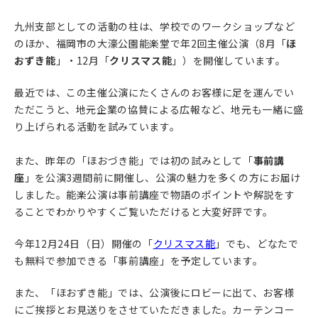
九州支部としての活動の柱は、学校でのワークショップなど
のほか、福岡市の大濠公園能楽堂で年2回主催公演（8月「
ほ
おずき能
」・12月「
クリスマス能
」）を開催しています。
最近では、この主催公演にたくさんのお客様に足を運んでい
ただこうと、地元企業の協賛による広報など、地元も一緒に盛
り上げられる活動を試みています。
また、昨年の「ほおづき能」では初の試みとして「
事前講
座
」を公演3週間前に開催し、公演の魅力を多くの方にお届け
しました。能楽公演は事前講座で物語のポイントや解説をす
ることでわかりやすくご覧いただけると大変好評です。
今年12月24日（日）開催の「
クリスマス能
」でも、どなたで
も無料で参加できる「事前講座」を予定しています。
また、「ほおずき能」では、公演後にロビーに出て、お客様
にご挨拶とお見送りをさせていただきました。カーテンコー