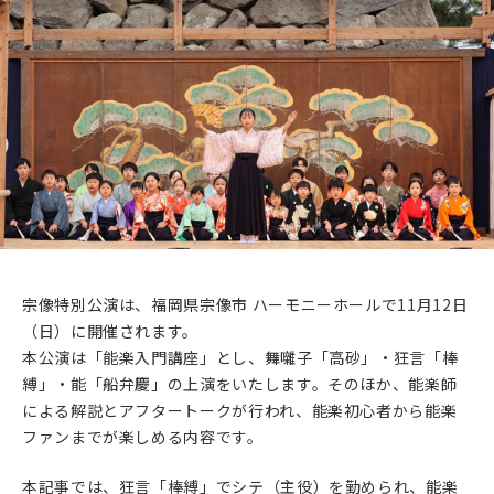
沖縄県 首里城 能楽特別公演 第二日
2025年9月6日(土)
九州
大分県 平和市民公園 能楽公演
2025年10月2日(木)
近畿
奈良県 談山神社 能楽公演
2025年10月10日(金)
近畿
大阪府 万博記念公園 能楽特別公演 第一日
宗像特別公演は、福岡県宗像市 ハーモニーホールで11月12日
（日）に開催されます。
2025年10月11日(土)
近畿
本公演は「能楽入門講座」とし、舞囃子「高砂」・狂言「棒
大阪府 万博記念公園 能楽特別公演 第二日
縛」・能「船弁慶」の上演をいたします。そのほか、能楽師
による解説とアフタートークが行われ、能楽初心者から能楽
2025年10月26日(日)
九州
ファンまでが楽しめる内容です。
宮崎県 メディキット県民文化センター 能楽公演
本記事では、狂言「棒縛」でシテ（主役）を勤められ、能楽