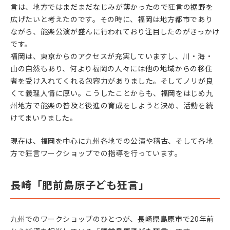
言は、地方ではまだまだなじみが薄かったので狂言の裾野を
広げたいと考えたのです。その時に、福岡は地方都市であり
ながら、能楽公演が盛んに行われており注目したのがきっかけ
です。
福岡は、東京からのアクセスが充実していますし、川・海・
山の自然もあり、何より福岡の人々には他の地域からの移住
者を受け入れてくれる包容力がありました。そしてノリが良
くて義理人情に厚い。こうしたことからも、福岡をはじめ九
州地方で能楽の普及と後進の育成をしようと決め、活動を続
けてまいりました。
現在は、福岡を中心に九州各地での公演や稽古、そして各地
方で狂言
ワークショップでの指導を
行っています。
長崎「肥前島原子ども狂言」
九州でのワークショップのひとつが、長崎県島原市で20年前