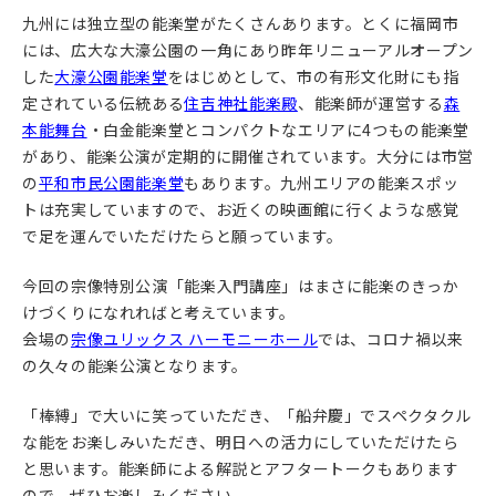
九州には独立型の能楽堂がたくさんあります。とくに福岡市
には、広大な大濠公園の一角にあり昨年リニューアルオープン
した
大濠公園能楽堂
をはじめとして、市の有形文化財にも指
定されている伝統ある
住吉神社能楽殿
、能楽師が運営する
森
本能舞台
・白金能楽堂とコンパクトなエリアに4つもの能楽堂
があり、能楽公演が定期的に開催されています。大分には市営
の
平和市民公園能楽堂
もあります。九州エリアの能楽スポッ
トは充実していますので、お近くの映画館に行くような感覚
で足を運んでいただけたらと願っています。
今回の宗像特別公演「能楽入門講座」はまさに能楽のきっか
けづくりになれればと考えています。
会場の
宗像ユリックス ハーモニーホール
では、コロナ禍以来
の久々の能楽公演となります。
「棒縛」で大いに笑っていただき、「船弁慶」でスペクタクル
な能をお楽しみいただき、明日への活力にしていただけたら
と思います。能楽師による解説とアフタートークもあります
ので、ぜひお楽しみください。