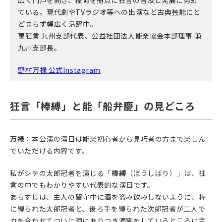
広く門戸を開き、福岡を拠点に狂言の普及と発展に努め
ている。現代劇やTVラジオ等への出演など古典芸能にと
どまらず幅広く活躍中。
萬狂言 九州支部代表、公益社団法人能楽協会本部理事 兼
九州支部長。
野村万禄 公式Instagram
狂言「棒縛」と能「船弁慶」の見どころ
万禄
：本公演の演目は能楽初心者から見巧者の方まで楽しん
でいただける内容です。
私がシテの太郎冠者を演じる「
棒縛
（ぼうしばり）」は、狂
言の中でもわかりやすい代表的な演目です。
あらすじは、主人の留守中に酒を盗み飲みしないように、棒
に縛られた太郎冠者と、後ろ手を縛られた次郎冠者が二人で
力を合わせてついに酒にありつき酒宴をしているところに主