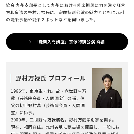
協会 九州支部長として九州における能楽振興に力を注ぐ狂言
2025年11月11日(火)
九州
方和泉流の野村万禄氏に、宗像特別公演の魅力とともに九州
熊本城 能楽特別公演 第一日
の能楽事情や能楽スポットなどを伺いました。
2025年11月12日(水)
九州
熊本城 能楽特別公演 第二日
「能楽入門講座」宗像特別公演 詳細
2025年11月29日(土)
沖縄
沖縄県 久米島 能楽公演
野村万禄氏 プロフィール
1966年、東京生まれ。故・六世野村万
蔵（芸術院会員・人間国宝）の孫。伯
父の初世野村萬（芸術院会員・人間国
宝）に師事。
2000年、二世野村万禄襲名。野村万蔵家別家を興す。
現在、福岡在住。九州各地に稽古場を開設し、一般にも