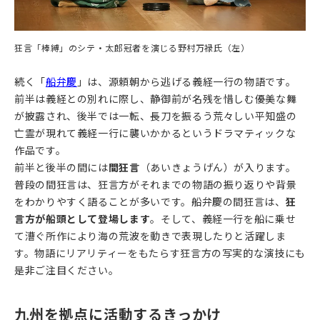
狂言「棒縛」のシテ・太郎冠者を演じる野村万禄氏（左）
続く「
船弁慶
」は、源頼朝から逃げる義経一行の物語です。
前半は義経との別れに際し、静御前が名残を惜しむ優美な舞
が披露され、後半では一転、長刀を振るう荒々しい平知盛の
亡霊が現れて義経一行に襲いかかるというドラマティックな
作品です。
前半と後半の間には
間狂言
（あいきょうげん）が入ります。
普段の間狂言は、狂言方がそれまでの物語の振り返りや背景
をわかりやすく語ることが多いです。船弁慶の間狂言は、
狂
言方が船頭として登場
します
。そして、義経一行を船に乗せ
て漕ぐ所作により海の荒波を動きで表現したりと活躍しま
す。物語にリアリティーをもたらす狂言方の写実的な演技にも
是非ご注目ください。
九州を拠点に活動するきっかけ