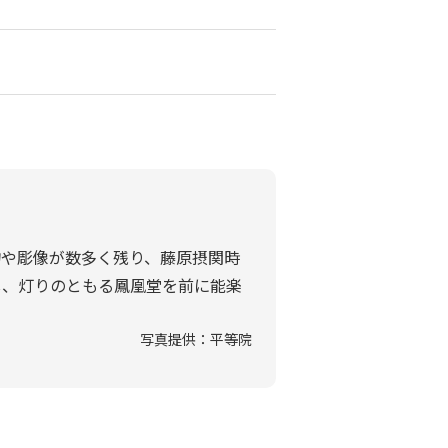
物や彫像が数多く残り、藤原摂関時
し、灯りのともる鳳凰堂を前に能楽
写真提供：平等院