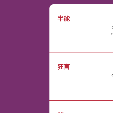
半能
狂言