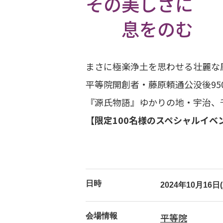
その美しさに
二日
息をのむ
2024年11月14日(木)
沖縄
沖縄 大宜味村 能楽公
まさに極楽浄土を思わせる壮麗な
2024年12月20日(金)
奈良
平等院開創者・藤原頼通公没後9
奈良 奈良春日野国際フ
『源氏物語』ゆかりの地・宇治、
【限定100名様のスペシャルイベ
日時
2024年10月16
平等院
会場情報