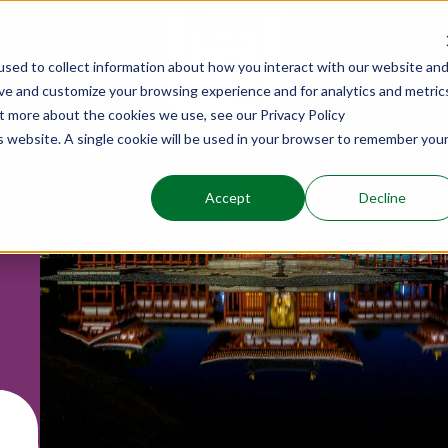
sed to collect information about how you interact with our website and
ove and customize your browsing experience and for analytics and metric
2024年9月2
京都
ut more about the cookies we use, see our Privacy Policy
楽公演
京都 京都観
is website. A single cookie will be used in your browser to remember you
2024年10月
京都
Accept
Decline
交流センター（かごしま
京都 平等院
楽入門講座
2024年11月
沖縄
 第二日
沖縄 海洋博
一日
2024年11月
沖縄
特設舞台) 能楽公演 第
沖縄 海洋博