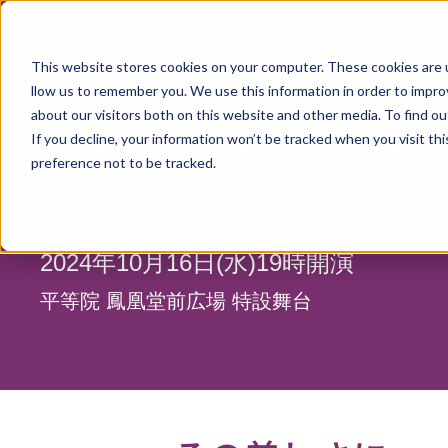
This website stores cookies on your computer. These cookies are u
楽しむ能「楽」プロジェクト!
llow us to remember you. We use this information in order to impr
2024年9月20日(金)
沖縄
平等院
about our visitors both on this website and other media. To find o
能楽特別公演 【第一
沖縄 美ら海水族館 能
If you decline, your information won’t be tracked when you visit th
preference not to be tracked.
日】
2024年9月27日(金)
鹿児島
鹿児島 カクイックス
県民交流センター）能
2024年10月16日(水)19時開演
2024年10月17日(木)
平等院 鳳凰堂前広場 特設舞台
京都
京都 平等院 能楽公演
2024年11月13日(水)
沖縄
沖縄 海洋博公園(屋外