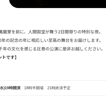
2024年11月
長崎
演
長崎 長崎市
鳳凰堂を前に、人間国宝が舞う2日間限りの特別な夜。
50年の記念の年に相応しい至高の舞台をお届けします。
ォーラム 甍 能楽公演
千年の文化を感じる圧巻の公演に是非お越しください。
ントです】
日(水)19時開演
18時半開場 21時終演予定