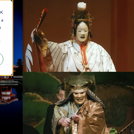
 a
s
5日(水)
世会館 能楽公演
r
16日(水)
 能楽公演 第一日
12日(火)
公園(屋外特設舞台) 能楽公演 第
13日(水)
公園(海洋文化館) 能楽公演