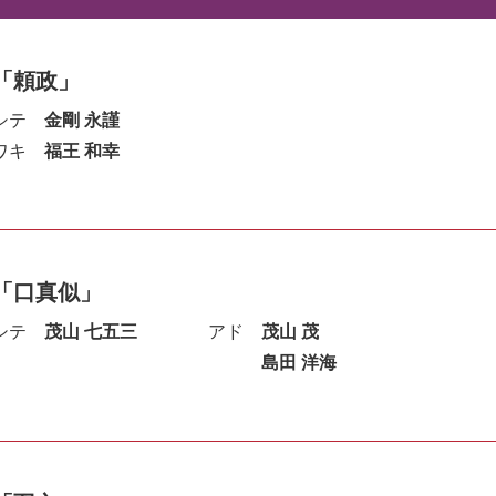
「頼政」
シテ
金剛 永謹
ワキ
福王 和幸
「口真似」
シテ
茂山 七五三
アド
茂山 茂
島田 洋海