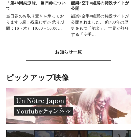
「第48回納涼能」 当日券につい
能楽×空手×組踊の特設サイトが
て
公開
当日券のお取り置きを承ってお
能楽×空手×組踊の特設サイトが
ります S席：残席わずか 承り期
公開されました。 約700年の歴
間：16（木） 10:00～16:00…
史をもつ「能楽」、世界が熱狂
する「空手…
お知らせ一覧
ピックアップ映像