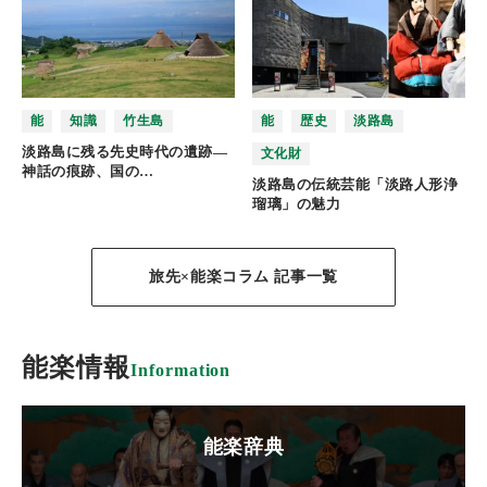
能
知識
竹生島
能
歴史
淡路島
淡路島に残る先史時代の遺跡―
文化財
神話の痕跡、国の…
淡路島の伝統芸能「淡路人形浄
瑠璃」の魅力
旅先×能楽コラム 記事一覧
能楽情報
Information
能楽辞典