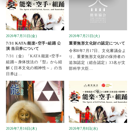
2026年7月31日(金)
2026年7月21日(火)
7/31 KATA:能楽×空手×組踊 公
重要無形文化財の認定について
演 当日券について
令和8年7月17日、文化審議会よ
7/31（金）「KATA 能楽×空手×
り、重要無形文化財の保持者の
組踊～身体技法の『型』から紐
追加認定（総合認定）33名が文
解く日本文化の精神性～」の当
部科学大臣…
日券は…
2026年7月16日(木)
2026年7月8日(水)