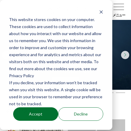
メニュー
This website stores cookies on your computer.
These cookies are used to collect information
about how you interact with our website and allow
us to remember you. We use this information in
order to improve and customize your browsing
experience and for analytics and metrics about our
visitors both on this website and other media. To
find out more about the cookies we use, see our
Privacy Policy
If you decline, your information won’t be tracked
when you visit this website. A single cookie will be
used in your browser to remember your preference
not to be tracked.
お知らせ
News
Accept
Decline