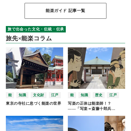
能楽ガイド 記事一覧
旅で出会った文化・伝統・伝承
旅先×能楽コラム
能
知識
文化財
江戸
能
知識
歴史
江戸
東京の寺社に息づく能楽の世界
写楽の正体は能楽師！？
――「写楽＝斎藤十郎兵…