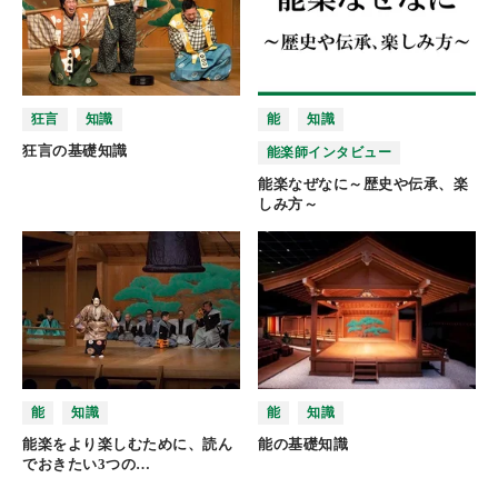
狂言
知識
能
知識
狂言の基礎知識
能楽師インタビュー
能楽なぜなに～歴史や伝承、楽
しみ方～
能
知識
能
知識
能楽をより楽しむために、読ん
能の基礎知識
でおきたい3つの…