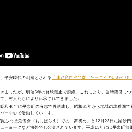
で、平安時代の創建とされる
「達谷窟毘沙門堂（たっこくのいわやび
きましたが、明治5年の修験禁止で廃絶。これにより、当時隆盛しつ
して、村人たちにより伝承されてきました。
昭和46年に平泉町の有志で再結成し、昭和61年から地域の幼稚園
ンバー中心で活動しています。
窟毘沙門堂鬼儺會（おにばらえ）での「舞初め」と12月23日に毘沙
ューヨークなど海外でも公演されています。平成13年には平泉町無