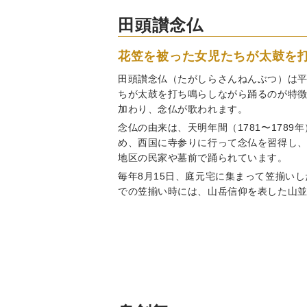
田頭讃念仏
花笠を被った女児たちが太鼓を
田頭讃念仏（たがしらさんねんぶつ）は
ちが太鼓を打ち鳴らしながら踊るのが特
加わり、念仏が歌われます。
念仏の由来は、天明年間（1781〜17
め、西国に寺参りに行って念仏を習得し
地区の民家や墓前で踊られています。
毎年8月15日、庭元宅に集まって笠揃い
での笠揃い時には、山岳信仰を表した山