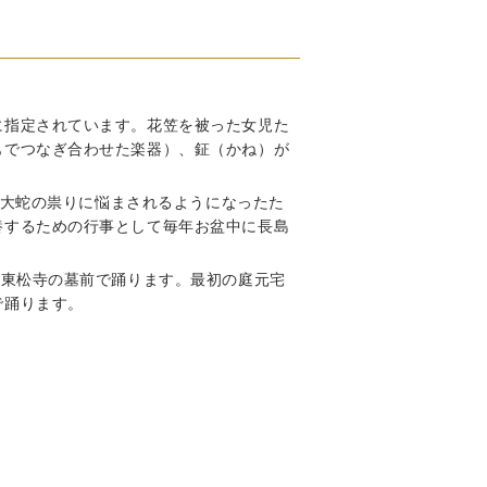
に指定されています。花笠を被った女児た
もでつなぎ合わせた楽器）、鉦（かね）が
、大蛇の祟りに悩まされるようになったた
養するための行事として毎年お盆中に長島
と東松寺の墓前で踊ります。最初の庭元宅
で踊ります。