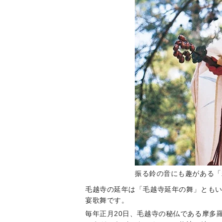
振る鈴の音にも趣がある「
毛越寺の延年は「毛越寺延年の舞」とも
宴歌舞です。
毎年正月20日、毛越寺の秘仏である摩多