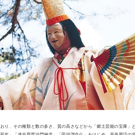
ており、その種類と数の多さ、質の高さなどから「郷土芸能の宝庫」
の延年」「達谷窟毘沙門神楽」「田頭讃念仏」をはじめ、平泉周辺の