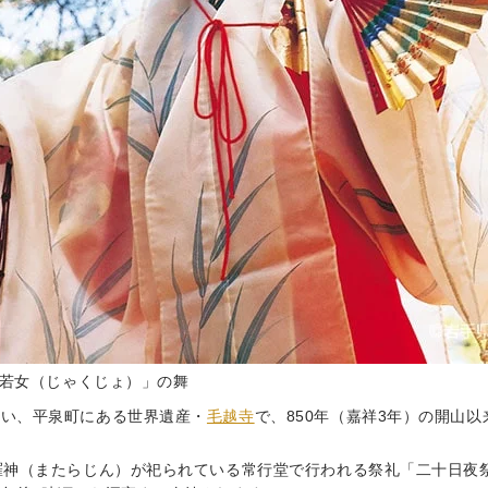
若女（じゃくじょ）」の舞
いい、平泉町にある世界遺産・
毛越寺
で、850年（嘉祥3年）の開山
羅神（またらじん）が祀られている常行堂で行われる祭礼「二十日夜