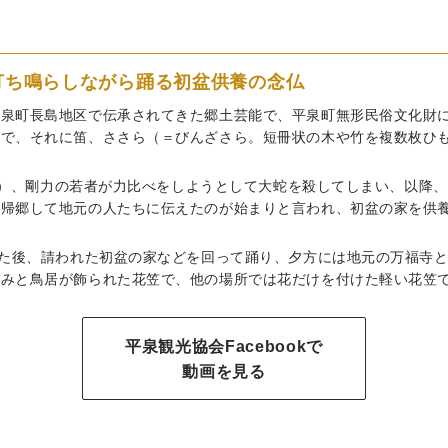
打ち鳴らしながら踊る初盆供養の念仏
平泉町長島地区で伝承されてきた郷土芸能で、平泉町無形民俗文化財
徴で、それに笛、ささら（＝びんざさら。短冊状の木や竹を複数枚ひ
89年）、剛力の若者が力比べをしようとして大蛇を殺してしまい、以降
、帰郷して地元の人たちに伝えたのが始まりと言われ、初盆の家を供
した後、請われた初盆の家などを回って踊り、夕方には地元の万福寺
並みと鳥居が飾られた花笠で、他の場所では花だけを付けた軽い花笠
平泉観光協会Facebookで
動画を見る