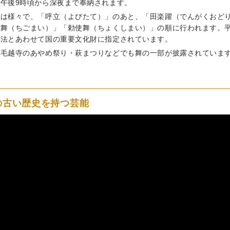
午後9時頃から深夜まで奉納されます。
目は様々で、「呼立（よびたて）」のあと、「田楽躍（でんがくおど
児舞（ちごまい）」「勅使舞（ちょくしまい）」の順に行われます。
修法とあわせて国の重要文化財に指定されています。
、毛越寺のあやめ祭り・萩まつりなどでも舞の一部が披露されていま
の古い歴史を持つ芸能