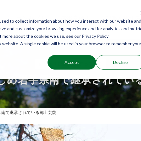
コンセプト
能楽堂散歩
能楽を旅する
sed to collect information about how you interact with our website an
rove and customize your browsing experience and for analytics and metri
ut more about the cookies we use, see our Privacy Policy
is website. A single cookie will be used in your browser to remember you
Accept
Decline
もっと！能楽を旅するコラム
じめ岩手県南で継承されてい
県南で継承されている郷土芸能