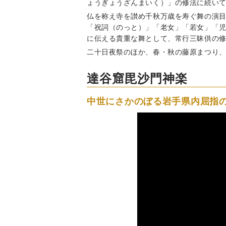
ょうぎょうざんまいく）」の修法に続いて
仏を称え寺を讃め千秋万歳を寿ぐ舞の演
「祝詞（のっと）」「老女」「若女」「
に伝える貴重な舞として、常行三昧供の
二十日夜祭のほか、春・秋の藤原まつり
達谷窟毘沙門神楽
中世にさかのぼる岩手県内屈指