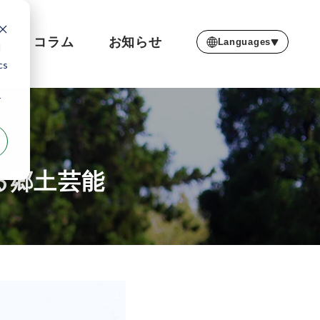
コラム
お知らせ
Languages
d
cs
r
る郷土芸能