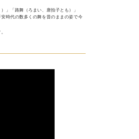
り）」「路舞（ろまい、唐拍子とも）」
平安時代の数多くの舞を昔のままの姿で今
す。