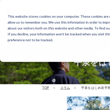
TOP
This website stores cookies on your computer. These cookies are u
allow us to remember you. We use this information in order to imp
about our visitors both on this website and other media. To find o
If you decline, your information won’t be tracked when you visit th
preference not to be tracked.
平泉をは
TOP
コラム
平泉をはじめ岩手