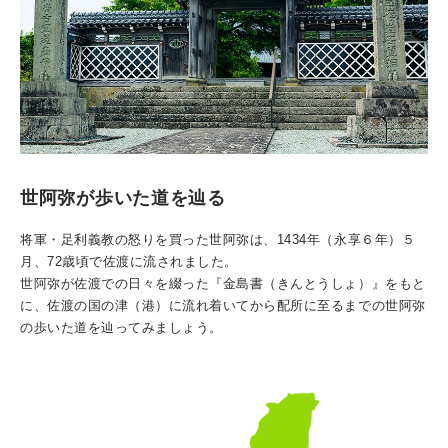
世阿弥が歩いた道を辿る
将軍・足利義教の怒りを買った世阿弥は、1434年（永享６年）５
月、72歳頃で佐渡に流されました。
世阿弥が佐渡での日々を綴った『金島書（きんとうしょ）』をもと
に、佐渡の国の津（港）に流れ着いてから配所に至るまでの世阿弥
の歩いた道を辿ってみましょう。