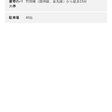
最寄のバ
竹田橋（国仲線、金丸線）から徒歩15分
ス停
駐車場
40台