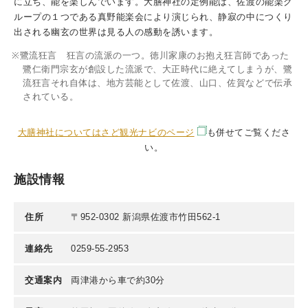
に立ち、能を楽しんでいます。大膳神社の定例能は、佐渡の能楽グ
ループの１つである真野能楽会により演じられ、静寂の中につくり
出される幽玄の世界は見る人の感動を誘います。
鷺流狂言 狂言の流派の一つ。徳川家康のお抱え狂言師であった
鷺仁衛門宗玄が創設した流派で、大正時代に絶えてしまうが、鷺
流狂言それ自体は、地方芸能として佐渡、山口、佐賀などで伝承
されている。
大膳神社についてはさど観光ナビのページ
も併せてご覧くださ
い。
施設情報
住所
〒952-0302 新潟県佐渡市竹田562-1
連絡先
0259-55-2953
交通案内
両津港から車で約30分