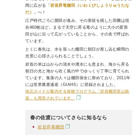
間に広がる「
岩首昇竜棚田（いわくびしょうりゅうたな
だ）
」へ！
江戸時代ごろに開田が進み、その形状を残した田圃は現
在460枚ほど。まるで天空に昇る竜のように大小の変形
田が山に沿って広がっていることから、その名で呼ばれ
ています。
とくに春先は、水を張った棚田に朝日が差し込む瞬間の
光景に心揺さぶられることでしょう。
岩首の米は山からの清水や湧水にも恵まれ、海から昇る
朝日の光と海から吹く風の中でゆっくり丁寧に育てられ
ています。集落の人々は棚田保全に努めており、2011年
には世界農業遺産（GIAHS）に登録されました。
地元ガイドが案内する体験プログラム「岩首棚田里山散
策」も用意されています。
春の佐渡についてさらに知るなら
岩首昇竜棚田