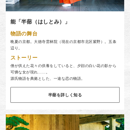
能「半蔀（はしとみ）」
物語の舞台
晩夏の京都。大徳寺雲林院（現在の京都市北区紫野）。五条
辺り。
ストーリー
僧が供えた花々の供養をしていると、夕顔の白い花の影から
可憐な女が現れ……。
源氏物語を典拠とした、一途な恋の物語。
半蔀を詳しく知る