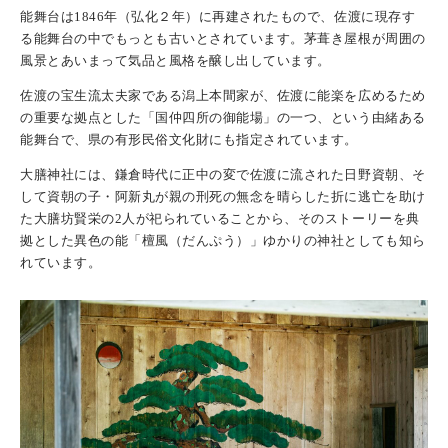
能舞台は1846年（弘化２年）に再建されたもので、佐渡に現存す
る能舞台の中でもっとも古いとされています。茅葺き屋根が周囲の
風景とあいまって気品と風格を醸し出しています。
佐渡の宝生流太夫家である潟上本間家が、佐渡に能楽を広めるため
の重要な拠点とした「国仲四所の御能場」の一つ、という由緒ある
能舞台で、県の有形民俗文化財にも指定されています。
大膳神社には、鎌倉時代に正中の変で佐渡に流された日野資朝、そ
して資朝の子・阿新丸が親の刑死の無念を晴らした折に逃亡を助け
た大膳坊賢栄の2人が祀られていることから、そのストーリーを典
拠とした異色の能「檀風（だんぷう）」ゆかりの神社としても知ら
れています。