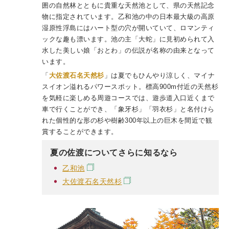
囲の自然林とともに貴重な天然池として、県の天然記念
物に指定されています。乙和池の中の日本最大級の高原
湿原性浮島にはハート型の穴が開いていて、ロマンティ
ックな趣も漂います。池の主「大蛇」に見初められて入
水した美しい娘「おとわ」の伝説が名称の由来となって
います。
「
大佐渡石名天然杉
」は夏でもひんやり涼しく、マイナ
スイオン溢れるパワースポット。標高900m付近の天然杉
を気軽に楽しめる周遊コースでは、遊歩道入口近くまで
車で行くことができ、「象牙杉」「羽衣杉」と名付けら
れた個性的な形の杉や樹齢300年以上の巨木を間近で観
賞することができます。
夏の佐渡についてさらに知るなら
乙和池
大佐渡石名天然杉