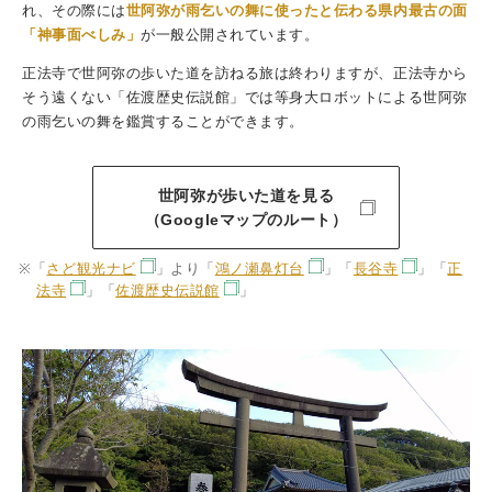
れ、その際には
世阿弥が雨乞いの舞に使ったと伝わる県内最古の面
「神事面べしみ」
が一般公開されています。
正法寺で世阿弥の歩いた道を訪ねる旅は終わりますが、正法寺から
そう遠くない「佐渡歴史伝説館」では等身大ロボットによる世阿弥
の雨乞いの舞を鑑賞することができます。
世阿弥が歩いた道を見る
（Googleマップのルート）
「
さど観光ナビ
」より「
鴻ノ瀬鼻灯台
」「
長谷寺
」「
正
法寺
」「
佐渡歴史伝説館
」