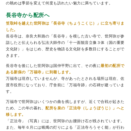
の眺めは季節を変えて何度も訪れたい魅力に満ちています。
長谷寺から配所へ
笠取峠を越えた世阿弥は「長谷寺（ちょうこくじ）」に立ち寄りま
した。
長谷寺は、奈良大和路の「長谷寺」を模した古い寺で、世阿弥が参
詣したと伝えられる弘法大師作の「十一面観音立像３体（国の重要
文化財）」をはじめ、歴史を物語る文化財を多数目にすることがで
きます。
長谷寺を後にした世阿弥は国仲平野に出て、その夜に
最初の配所で
ある新保の「万福寺」に到着します。
万福寺は現存していませんが、寺があったとされる場所は現在、佐
渡市役所になっており、庁舎前に「万福寺跡」の石碑が建っていま
す。
万福寺で世阿弥はいくつかの曲を残しますが、近くで合戦が起きた
ため、この年の暮れ、
配所を泉の「正法寺（しょうぼうじ）」へと
移します。
「正法寺」（写真）には、世阿弥のお腰掛け石が残されています。
また、毎年６月には蝋燭の灯りによる「正法寺ろうそく能」が行わ