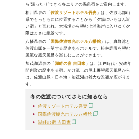
ら“湯ったり”できる各エリアの温泉宿をご案内します。
相川温泉の「
佐渡リゾートホテル吾妻
」は、佐渡北部山
系でもっとも西に位置することから「夕陽にいちばん近
い宿」と言われ、大浴場から望む七浦海岸に入りゆく夕
陽はまさに絶景です。
八幡温泉の「
国際佐渡観光ホテル八幡館
」は、真野湾と
佐渡山脈を一望する歴史あるホテルで、松林庭園を望む
風流な露天風呂を楽しむことができます。
加茂湖温泉の「
湖畔の宿 吉田家
」は、江戸時代・安政年
間創業の歴史ある宿。かけ流しの屋上展望露天風呂から
は、佐渡山脈・日本海・加茂湖の雄大な景観が広がりま
す。
冬の佐渡についてさらに知るなら
佐渡リゾートホテル吾妻
国際佐渡観光ホテル八幡館
湖畔の宿 吉田家