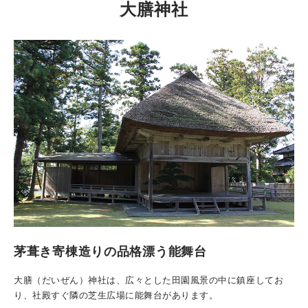
大膳神社
茅葺き寄棟造りの品格漂う能舞台
大膳（だいぜん）神社は、広々とした田園風景の中に鎮座してお
り、社殿すぐ隣の芝生広場に能舞台があります。