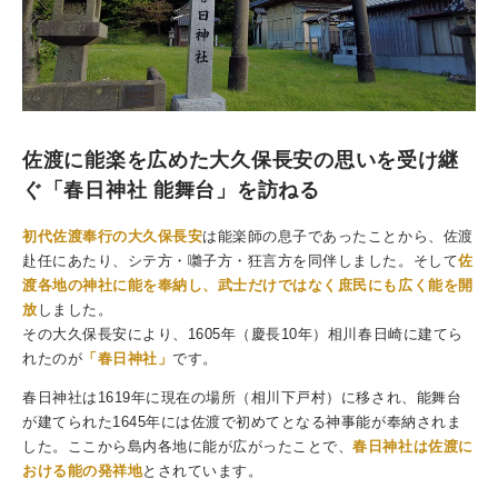
佐渡に能楽を広めた大久保長安の思いを受け継
ぐ「春日神社 能舞台」を訪ねる
初代佐渡奉行の大久保長安
は能楽師の息子であったことから、佐渡
赴任にあたり、シテ方・囃子方・狂言方を同伴しました。そして
佐
渡各地の神社に能を奉納し、武士だけではなく庶民にも広く能を開
放
しました。
その大久保長安により、1605年（慶長10年）相川春日崎に建てら
れたのが
「春日神社」
です。
春日神社は1619年に現在の場所（相川下戸村）に移され、能舞台
が建てられた1645年には佐渡で初めてとなる神事能が奉納されま
した。ここから島内各地に能が広がったことで、
春日神社は佐渡に
おける能の発祥地
とされています。