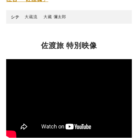
大蔵流
大藏 彌太郎
シテ
佐渡旅 特別映像