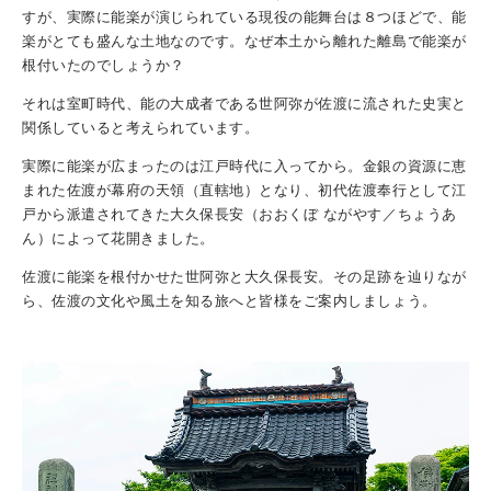
すが、実際に能楽が演じられている現役の能舞台は８つほどで、能
楽がとても盛んな土地なのです。なぜ本土から離れた離島で能楽が
根付いたのでしょうか？
それは室町時代、能の大成者である世阿弥が佐渡に流された史実と
関係していると考えられています。
実際に能楽が広まったのは江戸時代に入ってから。金銀の資源に恵
まれた佐渡が幕府の天領（直轄地）となり、初代佐渡奉行として江
戸から派遣されてきた大久保長安（おおくぼ ながやす／ちょうあ
ん）によって花開きました。
佐渡に能楽を根付かせた世阿弥と大久保長安。その足跡を辿りなが
ら、佐渡の文化や風土を知る旅へと皆様をご案内しましょう。