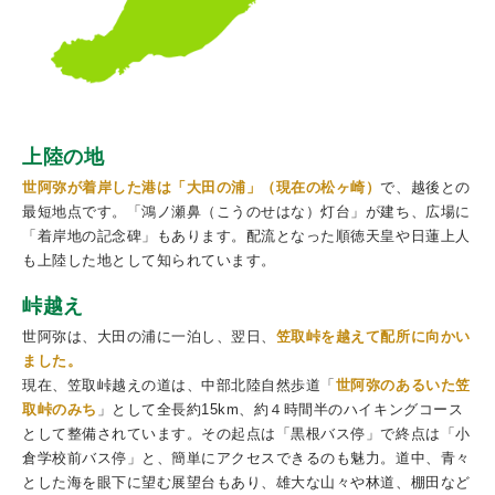
上陸の地
世阿弥が着岸した港は「大田の浦」（現在の松ヶ崎）
で、越後との
最短地点です。「鴻ノ瀬鼻（こうのせはな）灯台」が建ち、広場に
「着岸地の記念碑」もあります。配流となった順徳天皇や日蓮上人
も上陸した地として知られています。
峠越え
世阿弥は、大田の浦に一泊し、翌日、
笠取峠を越えて配所に向かい
ました。
現在、笠取峠越えの道は、中部北陸自然歩道「
世阿弥のあるいた笠
取峠のみち
」として全長約15km、約４時間半のハイキングコース
として整備されています。その起点は「黒根バス停」で終点は「小
倉学校前バス停」と、簡単にアクセスできるのも魅力。道中、青々
とした海を眼下に望む展望台もあり、雄大な山々や林道、棚田など