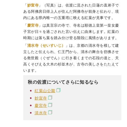
「
妙宣寺
」（写真）は、佐渡に流された日蓮の直弟子で
ある阿佛房日得上人が住んだ阿佛寺が前身と伝わり、境
内にある県内唯一の五重塔に映える紅葉が見事です。
「
慶宮寺
」は真言宗の寺で、寺名は順徳上皇第一皇女慶
子宮が日々を過ごされた言い伝えに由来します。紅葉の
時期には落ち葉を踏み分け登る階段に風情があります。
「
清水寺（せいすいじ）
」は、京都の清水寺を模して建
立したと伝えられ、仁王門から、清水の舞台を彷彿させ
る救世殿（ぐぜでん）に行き着くまでの石段の道と、天
高くそびえる大木の杉並木が、古寺の美しさをたたえて
います。
秋の佐渡についてさらに知るなら
紅葉山公園
妙宣寺
慶宮寺
清水寺