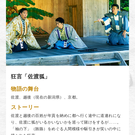
狂言「佐渡狐」
物語の舞台
佐渡、越後（現在の新潟県）、京都。
ストーリー
佐渡と越後の百姓が年貢を納めに都へ行く途中に道連れにな
り、佐渡に狐がいるかいないかを巡って賭けをするが……。
「袖の下」（賄賂）をめぐる人間模様や駆引きが笑いの中に