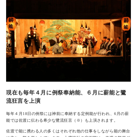
現在も毎年４月に例祭奉納能、６月に薪能と鷺
流狂言を上演
毎年４月18日の例祭には神前に奉納する定例能が行われ、6月の薪
能では佐渡に伝わる希少な鷺流狂言（※）も上演されます。
佐渡で能に携わる人の多くはそれぞれ他の仕事をしながら能の舞台