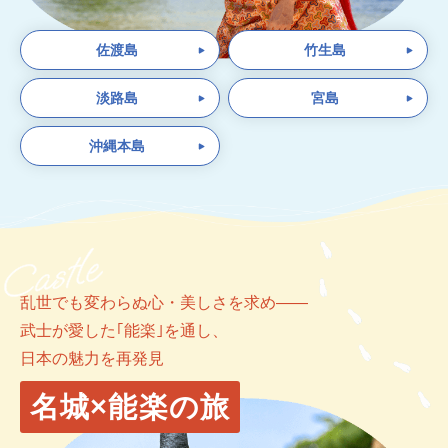
佐渡島
竹生島
淡路島
宮島
沖縄本島
乱世でも変わらぬ心・美しさを求め――
武士が愛した｢能楽｣を通し、
日本の魅力を再発見
名城×能楽の旅