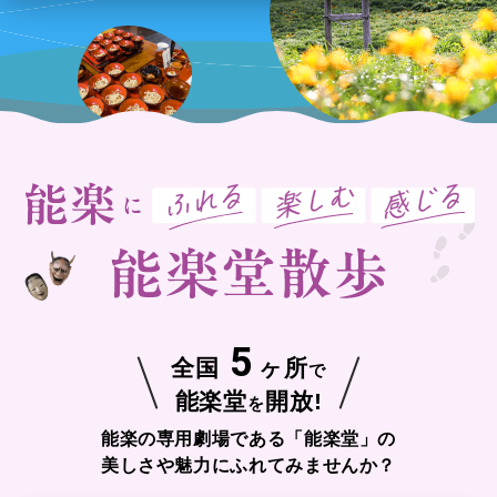
5
全国
ヶ所
で
能楽堂
開放!
を
能楽の専用劇場である「能楽堂」の
美しさや魅力にふれてみませんか？