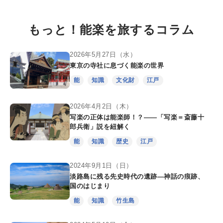
もっと！能楽を旅するコラム
2026年5月27日（水）
東京の寺社に息づく能楽の世界
能
知識
文化財
江戸
2026年4月2日（木）
写楽の正体は能楽師！？――「写楽＝斎藤十
郎兵衛」説を紐解く
能
知識
歴史
江戸
2024年9月1日（日）
淡路島に残る先史時代の遺跡―神話の痕跡、
国のはじまり
能
知識
竹生島