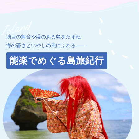
演目の舞台や縁のある島をたずね
海の蒼さといやしの風にふれる――
能楽でめぐる島旅紀行