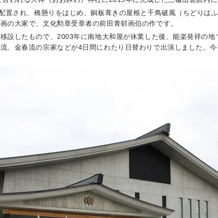
が配置され、橋懸りをはじめ、銅板葺きの屋根と千鳥破風（ちどりは
本画の大家で、文化勲章受章者の前田青邨画伯の作です。
移設したもので、2003年に南地大和屋が休業した後、能楽発祥の
流、金春流の宗家などが4日間にわたり日替わりで出演しました。今