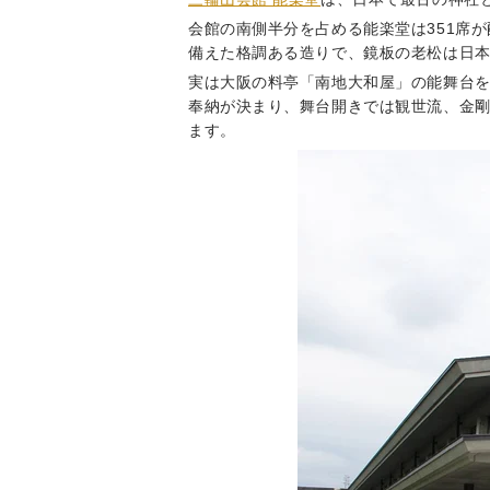
会館の南側半分を占める能楽堂は351席
備えた格調ある造りで、鏡板の老松は日
実は大阪の料亭「南地大和屋」の能舞台を
奉納が決まり、舞台開きでは観世流、金剛
ます。