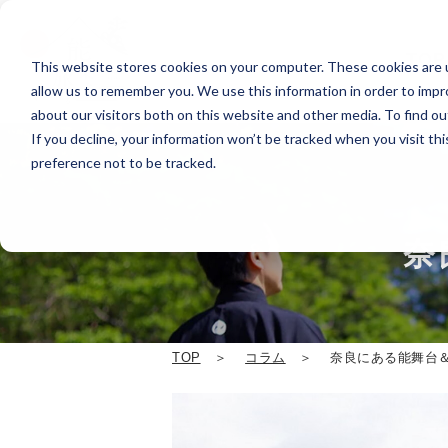
TOP
This website stores cookies on your computer. These cookies are u
allow us to remember you. We use this information in order to imp
about our visitors both on this website and other media. To find o
If you decline, your information won’t be tracked when you visit th
preference not to be tracked.
奈
TOP
コラム
奈良にある能舞台