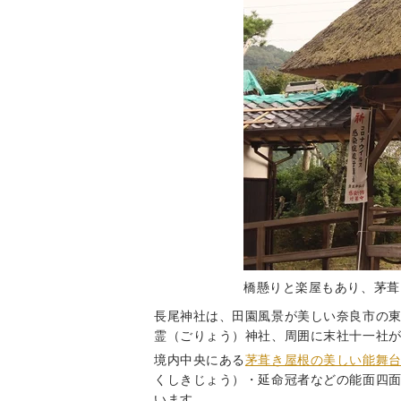
橋懸りと楽屋もあり、茅葺
長尾神社は、田園風景が美しい奈良市の
霊（ごりょう）神社、周囲に末社十一社
境内中央にある
茅葺き屋根の美しい能舞
くしきじょう）・延命冠者などの能面四
います。