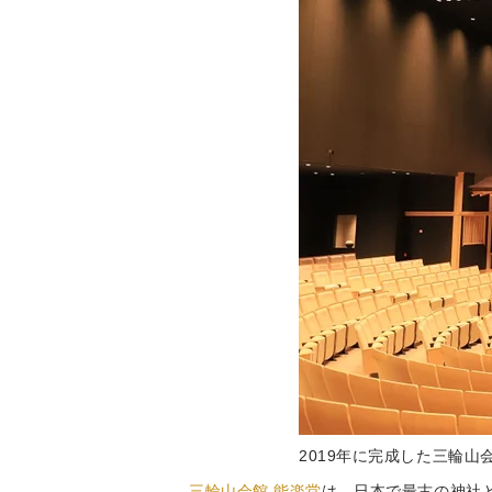
2019年に完成した三輪山
三輪山会館 能楽堂
は、日本で最古の神社と