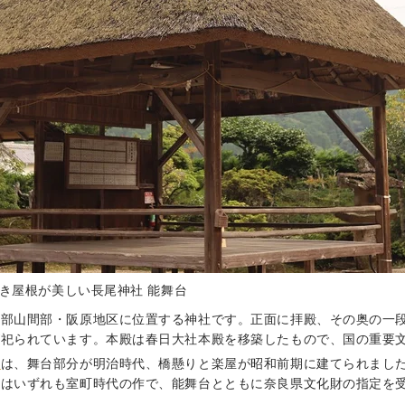
き屋根が美しい長尾神社 能舞台
東部山間部・阪原地区に位置する神社です。正面に拝殿、その奥の一
が祀られています。本殿は春日大社本殿を移築したもので、国の重要
台
は、舞台部分が明治時代、橋懸りと楽屋が昭和前期に建てられまし
面はいずれも室町時代の作で、能舞台とともに奈良県文化財の指定を