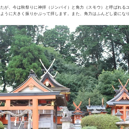
したが、今は秋祭りに神拝（ジンパイ）と角力（スモウ）と呼ばれる
のように大きく振りかぶって拝します。また、角力はふんどし姿にな