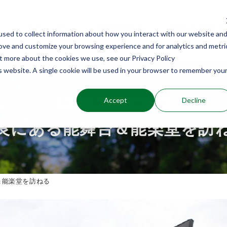
コンセプト
能楽堂散歩
能楽を旅する
sed to collect information about how you interact with our website an
rove and customize your browsing experience and for analytics and metri
ut more about the cookies we use, see our Privacy Policy
is website. A single cookie will be used in your browser to remember you
Accept
Decline
もっと！能楽を旅するコラム
良にある能舞台＆能楽堂を訪
＆能楽堂を訪ねる