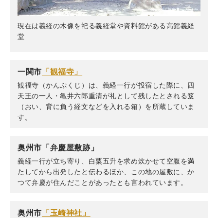
現在は義経の木像を祀る義経堂や資料館がある高館義経
堂
一関市
「観福寺」
観福寺（かんぷくじ）は、義経一行が投宿した際に、四
天王の一人・亀井六郎重清が礼として残したとされる笈
（おい、背に負う経文などを入れる箱）を所蔵していま
す。
奥州市「弁慶屋敷跡」
義経一行が立ち寄り、白粟五升を求め炊かせて空腹を満
たしてから出発したと伝わるほか、この地の屋敷に、か
つて弁慶が住んだことがあったとも言われています。
奥州市
「玉崎神社」