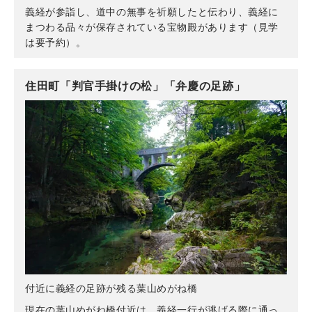
義経が参詣し、道中の無事を祈願したと伝わり、義経に
まつわる品々が保存されている宝物殿があります（見学
は要予約）。
住田町「判官手掛けの松」「弁慶の足跡」
付近に義経の足跡が残る葉山めがね橋
現在の葉山めがね橋付近は、義経一行が逃げる際に通っ