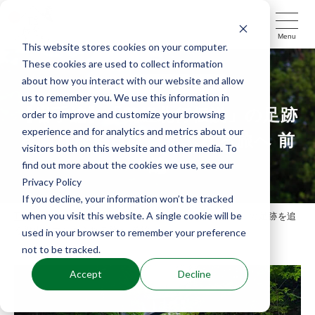
Menu
This website stores cookies on your computer.
These cookies are used to collect information
about how you interact with our website and allow
もっと！能楽を旅するコラム
us to remember you. We use this information in
【岩手編】「義経北行伝説」の足跡
order to improve and customize your browsing
experience and for analytics and metrics about our
を追う歴史ロマンあふれる旅へ 前
visitors both on this website and other media. To
編
find out more about the cookies we use, see our
Privacy Policy
If you decline, your information won’t be tracked
when you visit this website. A single cookie will be
TOP
コラム
【岩手編】「義経北行伝説」の足跡を追
う歴史ロマンあふれる旅へ 前編
used in your browser to remember your preference
not to be tracked.
Accept
Decline