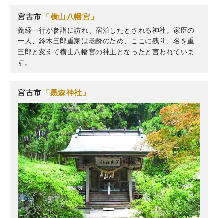
宮古市
「横山八幡宮」
義経一行が参詣に訪れ、宿泊したとされる神社。家臣の
一人、鈴木三郎重家は老齢のため、ここに残り、名を重
三郎と変えて横山八幡宮の神主となったと言われていま
す。
宮古市
「黒森神社」