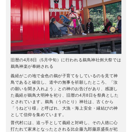
旧暦の4月8日（5月中旬）に行われる鵜鳥神社例大祭では
鵜鳥神楽が奉納される
義経がこの地で金色の鵜が子育てをしているのを見て神
鳥であると確信し、道中の無事を祈願したところ、「汝
の願いを聞き入れよう」との神のお告げがあり、感謝し
た義経が鵜鳥大明神を祀り、旧暦の4月8日を祭典とした
とされています。鵜鳥（うのとり）神社は、古くから
「うねどり様」と呼ばれ、大漁・海上安全・縁結びの神
として信仰を集めています。
普代村には、追っ手として義経と対峙し、その人徳に心
打たれて家来となったとされる比企藤九郎藤原盛長が祀