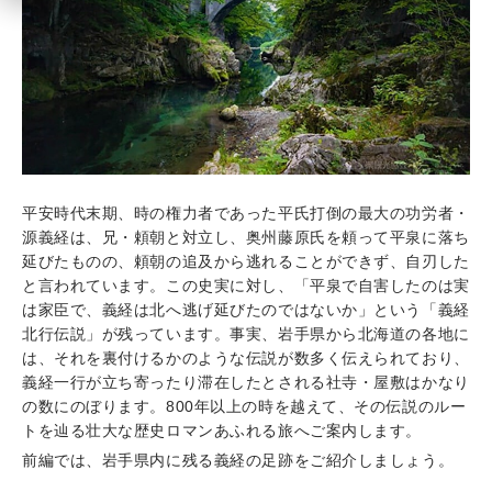
平安時代末期、時の権力者であった平氏打倒の最大の功労者・
源義経は、兄・頼朝と対立し、奥州藤原氏を頼って平泉に落ち
延びたものの、頼朝の追及から逃れることができず、自刃した
と言われています。この史実に対し、「平泉で自害したのは実
は家臣で、義経は北へ逃げ延びたのではないか」という「義経
北行伝説」が残っています。
事実、岩手県から北海道の各地に
は、それを裏付けるかのような伝説が数多く伝えられており、
義経一行が立ち寄ったり滞在したとされる社寺・屋敷はかなり
の数にのぼります。800年以上の時を越えて、その伝説のルー
トを辿る壮大な歴史ロマンあふれる旅へご案内します。
前編では、岩手県内に残る義経の足跡をご紹介しましょう。