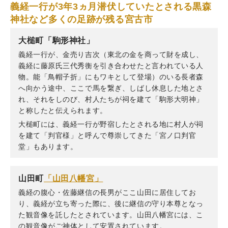
義経一行が3年3ヵ月潜伏していたとされる黒森
神社など多くの足跡が残る宮古市
大槌町「駒形神社」
義経一行が、金売り吉次（東北の金を商って財を成し、
義経に藤原氏三代秀衡を引き合わせたと言われている人
物。能「鳥帽子折」にもワキとして登場）のいる長者森
へ向かう途中、ここで馬を繋ぎ、しばし休息した地とさ
れ、それをしのび、村人たちが祠を建て「駒形大明神」
と称したと伝えられます。
大槌町には、義経一行が野宿したとされる地に村人が祠
を建て「判官様」と呼んで尊崇してきた「宮ノ口判官
堂」もあります。
山田町
「山田八幡宮」
義経の腹心・佐藤継信の長男がここ山田に居住してお
り、義経が立ち寄った際に、後に継信の守り本尊となっ
た観音像を託したとされています。山田八幡宮には、こ
の観音像がご神体として安置されています。