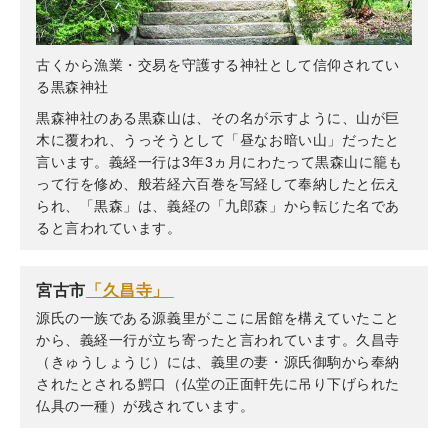
古くから漁業・交易を守護する神社として信仰されてい
る黒森神社
黒森神社のある黒森山は、その名が示すように、山が巨
木に覆われ、うっそうとして「昼なお暗い山」だったと
言います。義経一行は3年3ヵ月にわたって黒森山に籠も
って行を修め、般若経六百巻を写経して奉納したと伝え
られ、「黒森」は、義経の「九郎森」から転じた名であ
ると言われています。
宮古市
「久昌寺」
源氏の一族である源義里がここに居館を構えていたこと
から、義経一行が立ち寄ったと言われています。久昌寺
（きゅうしょうじ）には、義里の妻・源氏御駒から奉納
されたとされる鰐口（仏堂の正面軒先に吊り下げられた
仏具の一種）が残されています。