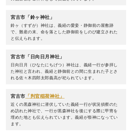
宮古市「鈴ヶ神社」
鈴ヶ（すずが）神社は、義経の愛妾・静御前の屋敷跡
で、難産の末、命を落とした静御前をしのび建立された
と伝えられます。
宮古市「日向日月神社」
日向日月（ひなたにちげつ）神社は、義経一行が参拝し
た神社と言われ、義経と静御前との間に生まれた子とさ
れる佐々木四郎太郎義高が祀られています。
宮古市
「判官稲荷神社」
近くの黒森神社に潜伏していた義経一行が状況偵察のた
め訪れた神社で、一行が黒森神社を後にする際に甲冑を
埋めた地とも伝えられています。義経が祭神になってい
ます。