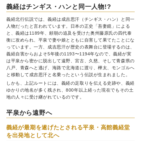
義経はチンギス・ハンと同一人物!?
義経北行伝説では、義経は成吉思汗（チンギス・ハン）と同一
人物だったと言われています。日本の正史「吾妻鏡」による
と、義経は1189年、頼朝の追及を受けた奥州藤原氏の四代泰
衡に攻められ、平泉で妻や娘とともに自害して果てたことにな
っています。一方、成吉思汗が歴史の表舞台に登場するのは、
義経自害からおよそ5年後の1193〜1194年なので、義経が実
は平泉から密かに脱出して遠野、宮古、久慈、そして青森県の
八戸、青森へと逃げ、海路で北海道に渡り、樺太、モンゴルへ
と移動して成吉思汗と名乗ったという伝説が生まれました。
しかも、上記ルートには、義経の足取りを伝える史跡や、義経
ゆかりの地名が多く残され、800年以上経った現在でもその土
地の人々に受け継がれているのです。
平泉から遠野へ
義経が最期を遂げたとされる平泉・高館義経堂
を出発地として北へ