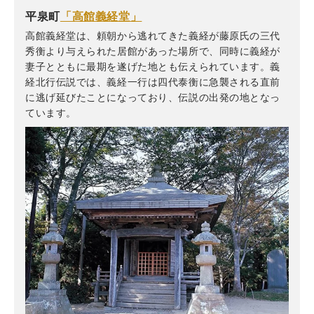
平泉町
「高館義経堂」
高館義経堂は、頼朝から逃れてきた義経が藤原氏の三代
秀衡より与えられた居館があった場所で、同時に義経が
妻子とともに最期を遂げた地とも伝えられています。義
経北行伝説では、義経一行は四代泰衡に急襲される直前
に逃げ延びたことになっており、伝説の出発の地となっ
ています。