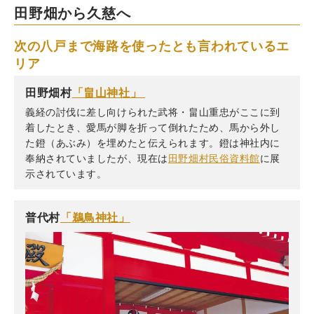
田野畑から久慈へ
次の八戸まで海路を使ったとも言われているエ
リア
田野畑村
「畠山神社」
義経の討伐に差し向けられた武将・畠山重忠がここに到
着したとき、愛馬が脚を折って倒れたため、馬から外し
た鐙（あぶみ）を埋めたと伝えられます。鐙は神社内に
奉納されていましたが、現在は
田野畑村民俗資料館
に展
示されています。
普代村
「鵜鳥神社」