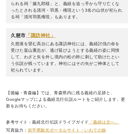
られる祠「籐九郎様」と、義経を追っ手から守り亡くな
ったとされる清河・羽黒・権現という3名の山伏が祀られ
る祠「清河羽黒権現」もあります。
久慈市
「諏訪神社」
久慈港を望む高台にある諏訪神社には、義経討伐の命を
受けた畠山重忠が、逃げ延びようとする義経の姿に同情
して、わざと矢を外し境内の松の幹に刺して助けたとい
う伝説が残っています。神社にはその矢がご神体として
祀られています。
【後編・青森編】では、青森県内に残る義経の足跡と、
Googleマップによる義経北行伝説ルートをご紹介します。更
新をお待ちください。
参考サイト：義経北行伝説ドライブガイド
「義経は北へ」
写真協力：
岩手県観光ポータルサイト・いわての旅