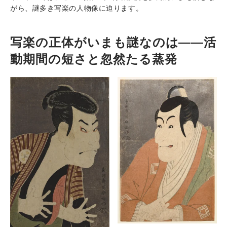
がら、謎多き写楽の人物像に迫ります。
写楽の正体がいまも謎なのは――活
動期間の短さと忽然たる蒸発