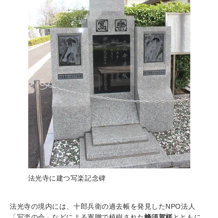
法光寺に建つ写楽記念碑
法光寺の境内には、十郎兵衛の過去帳を発見したNPO法人
「写楽の会」などによる寄贈で植樹された
蜂須賀桜
とともに、