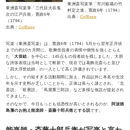
東洲斎写楽筆「市川鰕蔵の竹
東洲斎写楽筆「三代目大谷鬼
村定之進」寛政6年（1794）
次の江戸兵衛」寛政6年
出典：
ColBase
（1794）
出典：
ColBase
写楽（東洲斎写楽）は、寛政6年（1794）5月から翌年正月頃
までの約10カ月間に、歌舞伎役者の表情や個性を強くとらえ
た「
大首絵
」を中心に、145点もの役者絵を残しました。大胆
な誇張表現は当時として斬新で、現在では葛飾北斎らと並び
「四大浮世絵師」の一人として高く評価されています。
しかし、その短すぎる活動期間に加え、作品以外に本名や生
没
年を示す史料が乏しいことから、正体は長らく謎とされ、「北
斎説」「歌麿説」「蔦屋重三郎説」など多様な仮説が提起され
てきました。
そのなかで、今日もっとも信憑性が高いとされるのが、
阿波徳
島藩のお抱え能楽師・斎藤十郎兵衛とする説
です。
能楽師・斎藤十郎兵衛が写楽と言わ