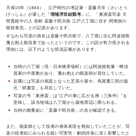
天保15年（1844）、江戸時代の考証家・斎藤月岑（さいとう
げっしん）が著した『
増補浮世絵類考
』に、「東洲斎写楽 天
明寛政中の人 俗称 斎藤十郎兵衛 江戸八丁堀に住す 阿洲侯の
能役者也」との記述があります。
すなわち写楽の俗名は斎藤十郎兵衛で、八丁堀に住む阿波徳島
藩お抱え能役者であったというのです。この説が有力視される
理由には、以下のような状況証拠があります。
当時の八丁堀（現・日本橋茅場町）には阿波徳島藩・蜂須
賀家の中屋敷があり、藩お抱えの能楽師が居住していた。
近隣には写楽の画題となった芝居小屋や、蔦屋重三郎の版
元「耕書堂」も存在していた。
写楽の号「東洲斎」は“江戸の東に広がる洲（三角州）”を
意味し、該当地域は八丁堀から築地周辺に限られる。
当時の能番組に「斎藤十郎兵衛」の名が確認できる。
また、能楽師として役者の身体表現を熟知していたことが、写
楽の役者絵にみられる鋭い写実性・劇的誇張に深く影響したと