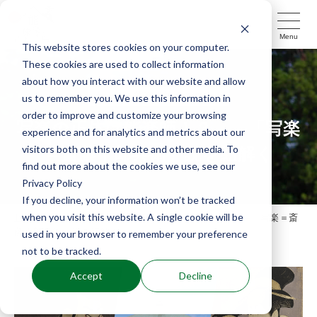
Menu
This website stores cookies on your computer.
These cookies are used to collect information
about how you interact with our website and allow
もっと！能楽を旅するコラム
us to remember you. We use this information in
order to improve and customize your browsing
写楽の正体は能楽師！？――「写楽
experience and for analytics and metrics about our
visitors both on this website and other media. To
＝斎藤十郎兵衛」説を紐解く
find out more about the cookies we use, see our
Privacy Policy
If you decline, your information won’t be tracked
when you visit this website. A single cookie will be
TOP
コラム
写楽の正体は能楽師！？――「写楽＝斎
藤十郎兵衛」説を紐解く
used in your browser to remember your preference
not to be tracked.
Accept
Decline