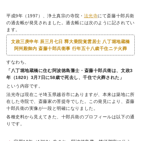
平成9年（1997）、浄土真宗の寺院・
法光寺
にて斎藤十郎兵衛
の過去帳が発見されました。過去帳には次のように記されてい
ます。
文政三庚申年 辰三月七日 釋大乗院覚雲居士 八丁堀地蔵橋
阿州殿御内 斎藤十郎兵衛事 行年五十八歳千住ニテ火葬
すなわち、
「八丁堀地蔵橋に住む阿波徳島藩士・斎藤十郎兵衛は、文政3
年（1820）3月7日に58歳で死去し、千住で火葬された」
という内容です。
法光寺は現在こそ埼玉県越谷市にありますが、本来は築地に所
在した寺院で、斎藤家の菩提寺でした。この発見により、斎藤
十郎兵衛の実像が一段と明確になりました。
各種史料から見えてきた、十郎兵衛のプロフィールは以下の通
りです。