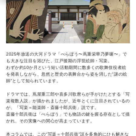
2025年放送の大河ドラマ「べらぼう〜蔦重栄華乃夢噺〜」で
も大きな注目を浴びた、江戸後期の浮世絵師・写楽。
わずか約10か月という短い活動期間に数多くの歌舞伎役者絵
を発表しながら、忽然と歴史の表舞台から姿を消した“謎の絵
師”として知られています。
ドラマでは、蔦屋重三郎や喜多川歌麿らが手がけたとする「写
楽複数人説」が描かれましたが、近年とくに注目されているの
が、「写楽＝能楽師・斎藤十郎兵衛」説です。
斎藤十郎兵衛は「べらぼう」でも物語の鍵を握る存在として描
かれ、その実像への関心が高まっています。
本コラムでは、この“写楽＝十郎兵衛”説を多角的にひも解きな