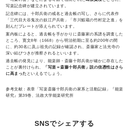
写楽記念碑が建立されています。
記念碑には、十郎兵衛の戒名と過去帳の写し、さらに代表作
「三代目大谷鬼次の奴江戸兵衛」「市川鰕蔵の竹村定之進」を
刻んだプレートが添えられています。
案内板によると、過去帳を手がかりに斎藤家の系譜を調査した
ところ、寛文8年（1668）から明治初期に至る約200年の間
に、約30名に及ぶ祖先の記録が確認され、斎藤家と法光寺の
深い結びつきが推察されるといいます。
過去帳の発
見により、能楽師・斎藤十郎兵衛が確かに存在した
ことが裏付けられ、
「写楽＝斎藤十郎兵衛」説の信憑性はさら
に高まった
といえるでしょう。
参考文献：表章「写楽斎藤十郎兵衛の家系と活動記録」『能楽
研究』第39巻、法政大学能楽研究所
SNSでシェアする