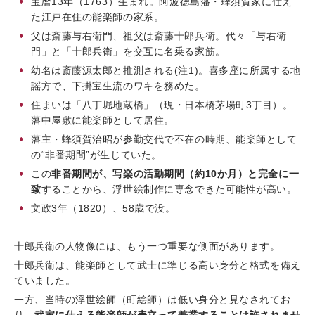
宝暦13年（1763）生まれ。阿波徳島藩・蜂須賀家に仕え
た江戸在住の能楽師の家系。
父は斎藤与右衛門、祖父は斎藤十郎兵衛。代々「与右衛
門」と「十郎兵衛」を交互に名乗る家筋。
幼名は斎藤源太郎と推測される(
注1
)。喜多座に所属する地
謡方で、下掛宝生流のワキを務めた。
住まいは「八丁堀地蔵橋」（現・日本橋茅場町3丁目）。
藩中屋敷に能楽師として居住。
藩主・蜂須賀治昭が参勤交代で不在の時期、能楽師として
の“非番期間”が生じていた。
この
非番期間が、写楽の活動期間（約10か月）と完全に一
致
することから、浮世絵制作に専念できた可能性が高い。
文政
3年（1820）、58歳で没。
十郎兵衛の人物像には、もう一つ重要な側面があります。
十郎兵衛は、能楽師として武士に準じる高い身分と格式を備え
ていました。
一方、当時の浮世絵師（町絵師）は低い身分と見なされてお