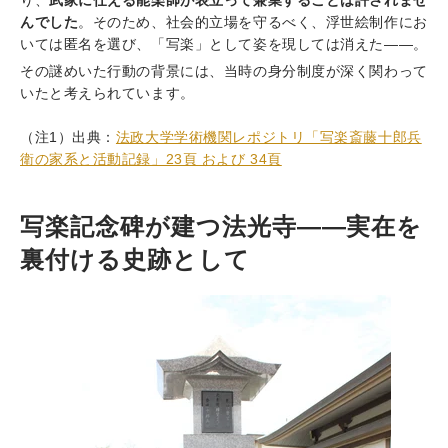
り、
武家に仕える能楽師が表立って兼業することは許されませ
んでした
。
そのため、社会的立場を守るべく、浮世絵制作にお
いては匿名を選び、「写楽」として姿を現しては消えた――。
その謎めいた行動の背景には、当時の身分制度が深く関わって
いたと考えられています。
（注1）出典：
法政大学学術機関レポジトリ「写楽斎藤十郎兵
衛の家系と活動記録」23頁 および 34頁
写楽記念碑が建つ法光寺――実在を
裏付ける史跡として