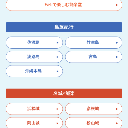
Webで楽しむ能楽堂
島旅紀行
佐渡島
竹生島
淡路島
宮島
沖縄本島
名城×能楽
浜松城
彦根城
岡山城
松山城