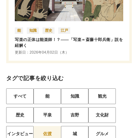
能
知識
歴史
江戸
写楽の正体は能楽師！？――「写楽＝斎藤十郎兵衛」説を
紐解く
更新日：2026年04月02日（木）
タグで記事を絞り込む
すべて
能
知識
観光
歴史
平泉
吉野
文化財
インタビュー
佐渡
城
グルメ