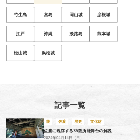
竹生島
宮島
岡山城
彦根城
江戸
沖縄
淡路島
熊本城
松山城
浜松城
記事一覧
能
佐渡
歴史
文化財
佐渡に現存する35箇所能舞台の解説
2024年04月14日（日）