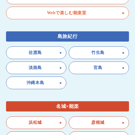
Webで楽しむ能楽堂
島旅紀行
佐渡島
竹生島
淡路島
宮島
沖縄本島
名城×能楽
浜松城
彦根城