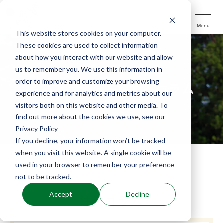
Menu
This website stores cookies on your computer.
These cookies are used to collect information
about how you interact with our website and allow
us to remember you. We use this information in
order to improve and customize your browsing
もっと！能楽を旅するコラム
experience and for analytics and metrics about our
visitors both on this website and other media. To
find out more about the cookies we use, see our
Privacy Policy
If you decline, your information won’t be tracked
when you visit this website. A single cookie will be
TOP
コラム
used in your browser to remember your preference
not to be tracked.
Accept
Decline
注目コラム