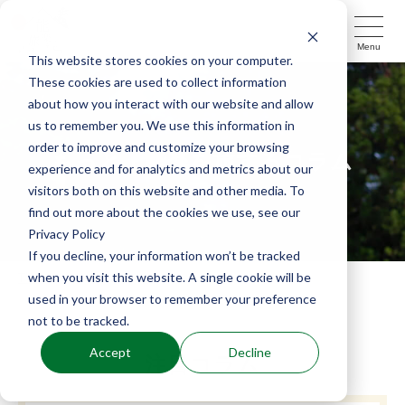
Menu
This website stores cookies on your computer.
These cookies are used to collect information
about how you interact with our website and allow
us to remember you. We use this information in
order to improve and customize your browsing
もっと！能楽を旅するコラム
experience and for analytics and metrics about our
visitors both on this website and other media. To
find out more about the cookies we use, see our
Privacy Policy
If you decline, your information won’t be tracked
when you visit this website. A single cookie will be
TOP
コラム
used in your browser to remember your preference
not to be tracked.
Accept
Decline
注目コラム