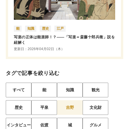
能
知識
歴史
江戸
写楽の正体は能楽師！？――「写楽＝斎藤十郎兵衛」説を
紐解く
更新日：2026年04月02日（木）
タグで記事を絞り込む
すべて
能
知識
観光
歴史
平泉
吉野
文化財
インタビュー
佐渡
城
グルメ