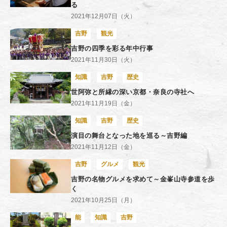
る
2021年12月07日（火）
吉野
観光
吉野の四季を彩る年中行事
2021年11月30日（火）
知識
吉野
歴史
世阿弥と所縁の深い京都・奈良の寺社へ
2021年11月19日（金）
知識
吉野
歴史
演目の舞台となった地を巡る～吉野編
2021年11月12日（金）
吉野
グルメ
観光
吉野の名物グルメを求めて～金峯山寺参道を歩
く
2021年10月25日（月）
能
知識
吉野