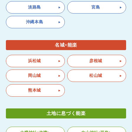
淡路島
宮島
沖縄本島
名城×能楽
浜松城
彦根城
岡山城
松山城
熊本城
土地に息づく能楽