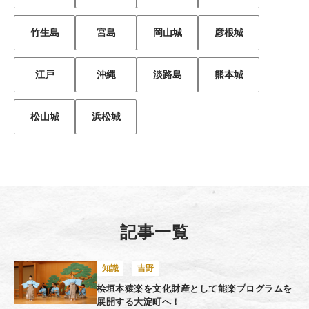
竹生島
宮島
岡山城
彦根城
江戸
沖縄
淡路島
熊本城
松山城
浜松城
記事一覧
知識
吉野
桧垣本猿楽を文化財産として能楽プログラムを
展開する大淀町へ！