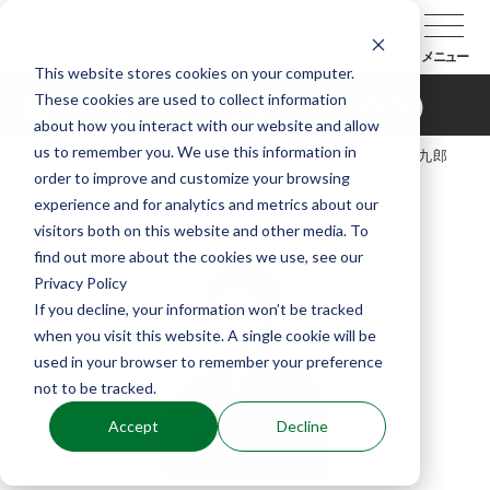
メニュー
This website stores cookies on your computer.
These cookies are used to collect information
観世新九郎（かんぜしんくろう）
about how you interact with our website and allow
us to remember you. We use this information in
TOP
能楽協会について
会員紹介
観世新九郎
order to improve and customize your browsing
（かんぜしんくろう）
experience and for analytics and metrics about our
visitors both on this website and other media. To
find out more about the cookies we use, see our
Privacy Policy
If you decline, your information won’t be tracked
when you visit this website. A single cookie will be
used in your browser to remember your preference
not to be tracked.
Accept
Decline