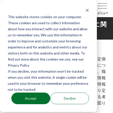
メニュー
This website stores cookies on your computer.
These cookies are used to collect information
特定個人情報等の適正な取扱いに関
about how you interact with our website and allow
する基本方針
us to remember you. We use this information in
order to improve and customize your browsing
experience and for analytics and metrics about our
公益社団法人能楽協会（以下「当協会」といいま
visitors both on this website and other media. To
す。）は、個人番号及び特定個人情報（以下「特定個
find out more about the cookies we use, see our
Privacy Policy
人情報等」といいます。）の適正な取扱いの確保につ
If you decline, your information won’t be tracked
いて組織として取り組むために、当協会の正会員、職
when you visit this website. A single cookie will be
員及び支払義務の発生する非協会員等の特定個人情報
used in your browser to remember your preference
等の保護を重要事項として位置づけ、「特定個人情報
not to be tracked.
等の適正な取扱いに関する基本方針」を以下の通り定
め、この法人の役員、職員、その他事務を処理する者
Accept
Decline
（以下「役職員等」という。）に周知し、徹底を図り
ます。