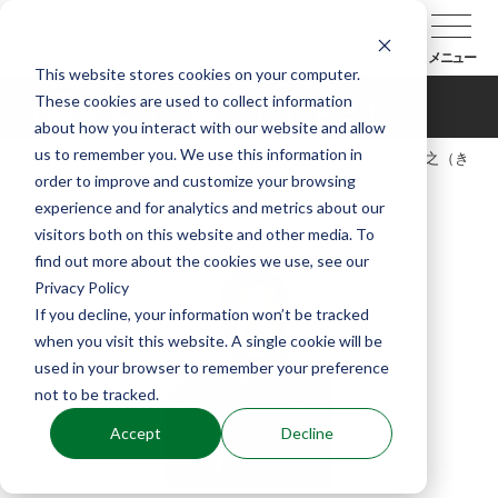
メニュー
This website stores cookies on your computer.
These cookies are used to collect information
木原康之（きはらやすゆき）
about how you interact with our website and allow
us to remember you. We use this information in
TOP
能楽協会について
会員紹介
木原康之（き
order to improve and customize your browsing
はらやすゆき）
experience and for analytics and metrics about our
visitors both on this website and other media. To
find out more about the cookies we use, see our
Privacy Policy
If you decline, your information won’t be tracked
when you visit this website. A single cookie will be
used in your browser to remember your preference
not to be tracked.
Accept
Decline