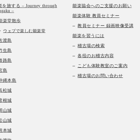
を旅する – Journey through
能楽協会へのご支援のお願い
hgaku –
能楽体験 教員セミナー
能楽堂散歩
教員セミナー 録画映像受講
ウェブで楽しむ能楽堂
能楽を習うには
佐渡島
稽古場の検索
竹生島
各役のお稽古内容
淡路島
こども体験教室のご案内
宮島
稽古場のお問い合わせ
沖縄本島
浜松城
彦根城
岡山城
松山城
熊本城