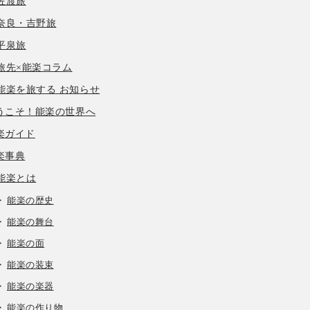
佐渡旅
奈良・吉野旅
平泉旅
旅先×能楽コラム
能楽を旅する お知らせ
うこそ！能楽の世界へ
楽ガイド
楽事典
能楽とは
能楽の歴史
能楽の舞台
能楽の面
能楽の装束
能楽の楽器
能楽の作り物