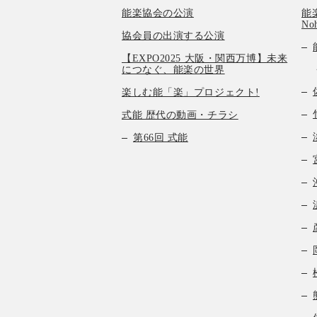
能楽協会の公演
能楽
No
協会員の出演する公演
【EXPO2025 大阪・関西万博】未来
につなぐ、能楽の世界
楽しむ能「楽」プロジェクト!
式能 歴代の動画・チラシ
第66回 式能