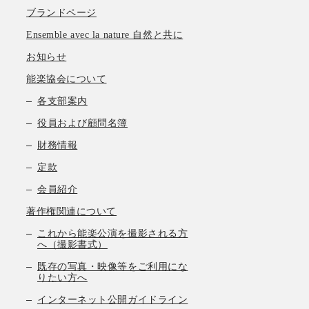
ブランドページ
Ensemble avec la nature 自然と共に
お知らせ
能楽協会について
各支部案内
役員および顧問名簿
財務情報
定款
会員紹介
著作権関連について
これから能楽公演を撮影される方
へ（撮影書式）
既存の写真・映像等をご利用にな
りたい方へ
インターネット公開ガイドライン