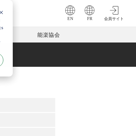
EN
FR
会員サイト
d
cs
能楽協会
r