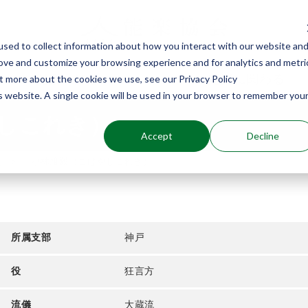
sed to collect information about how you interact with our website an
rove and customize your browsing experience and for analytics and metri
能楽を知る
能楽に関わる
ut more about the cookies we use, see our Privacy Policy
is website. A single cookie will be used in your browser to remember you
しこれき）
Accept
Decline
介
小林維毅（こばやしこれき）
所属支部
神戸
役
狂言方
流儀
大蔵流