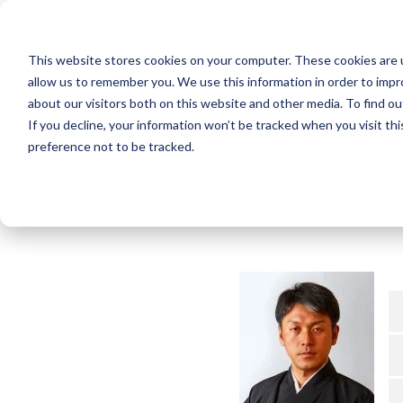
Search
This website stores cookies on your computer. These cookies are u
allow us to remember you. We use this information in order to imp
能楽の公演
about our visitors both on this website and other media. To find o
If you decline, your information won’t be tracked when you visit th
preference not to be tracked.
小林維毅（こばや
TOP
能楽協会について
会員紹