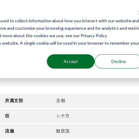
sed to collect information about how you interact with our website an
rove and customize your browsing experience and for analytics and metri
能楽を知る
能楽に関わる
ut more about the cookies we use, see our Privacy Policy
is website. A single cookie will be used in your browser to remember you
みき）
Accept
Decline
介
松井美樹（まついみき）
所属支部
京都
役
シテ方
流儀
観世流