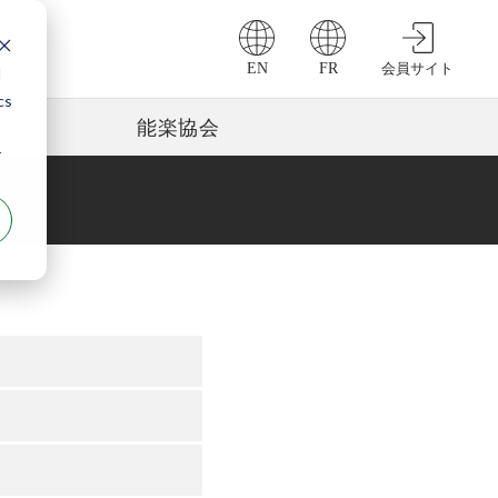
EN
FR
会員サイト
d
cs
能楽協会
r