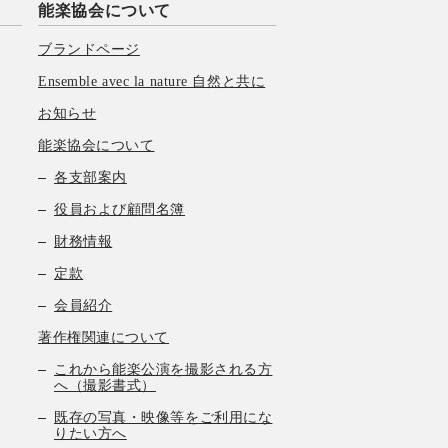
能楽協会について
ブランドページ
Ensemble avec la nature 自然と共に
お知らせ
能楽協会について
各支部案内
役員および顧問名簿
財務情報
定款
会員紹介
著作権関連について
これから能楽公演を撮影される方
へ（撮影書式）
既存の写真・映像等をご利用にな
りたい方へ