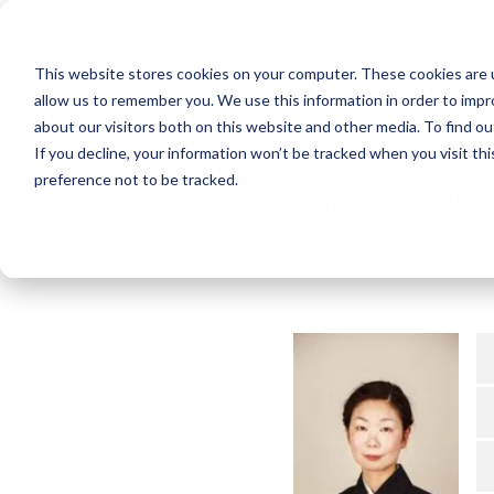
Search
This website stores cookies on your computer. These cookies are u
allow us to remember you. We use this information in order to imp
能楽の公演
about our visitors both on this website and other media. To find o
If you decline, your information won’t be tracked when you visit th
preference not to be tracked.
松井美樹（まつい
TOP
能楽協会について
会員紹