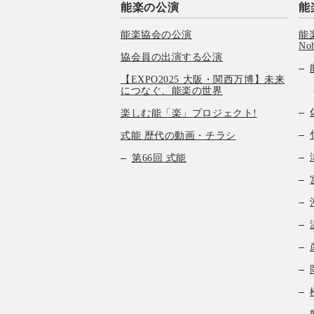
能楽の公演
能
能楽協会の公演
能楽
No
協会員の出演する公演
【EXPO2025 大阪・関西万博】未来
につなぐ、能楽の世界
楽しむ能「楽」プロジェクト!
式能 歴代の動画・チラシ
第66回 式能