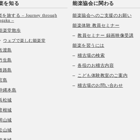
楽を知る
能楽協会に関わる
を旅する – Journey through
能楽協会へのご支援のお願い
hgaku –
能楽体験 教員セミナー
能楽堂散歩
教員セミナー 録画映像受講
ウェブで楽しむ能楽堂
能楽を習うには
佐渡島
稽古場の検索
竹生島
各役のお稽古内容
淡路島
こども体験教室のご案内
宮島
稽古場のお問い合わせ
沖縄本島
浜松城
彦根城
岡山城
松山城