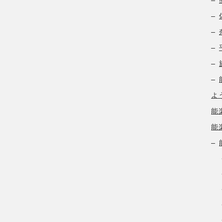
よ
能
能