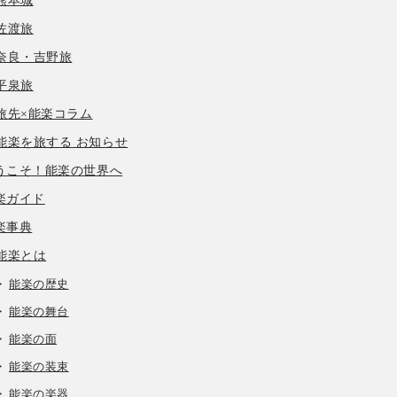
熊本城
佐渡旅
奈良・吉野旅
平泉旅
旅先×能楽コラム
能楽を旅する お知らせ
うこそ！能楽の世界へ
楽ガイド
楽事典
能楽とは
能楽の歴史
能楽の舞台
能楽の面
能楽の装束
能楽の楽器