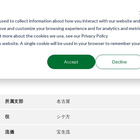
sed to collect information about how you interact with our website an
rove and customize your browsing experience and for analytics and metri
能楽を知る
能楽に関わる
ut more about the cookies we use, see our Privacy Policy
is website. A single cookie will be used in your browser to remember you
うとびよし）
Accept
Decline
介
内藤飛能（ないとうとびよし）
所属支部
名古屋
役
シテ方
流儀
宝生流