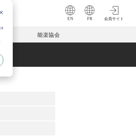
EN
FR
会員サイト
d
cs
能楽協会
r