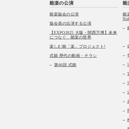
能楽の公演
能
能楽協会の公演
能楽
No
協会員の出演する公演
【EXPO2025 大阪・関西万博】未来
につなぐ、能楽の世界
楽しむ能「楽」プロジェクト!
式能 歴代の動画・チラシ
第66回 式能