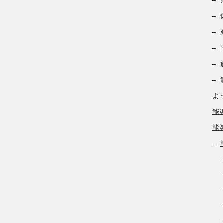
よ
能
能