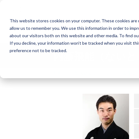
Search
This website stores cookies on your computer. These cookies are u
allow us to remember you. We use this information in order to imp
能楽の公演
about our visitors both on this website and other media. To find o
If you decline, your information won’t be tracked when you visit th
preference not to be tracked.
内藤飛能（ないと
TOP
能楽協会について
会員紹