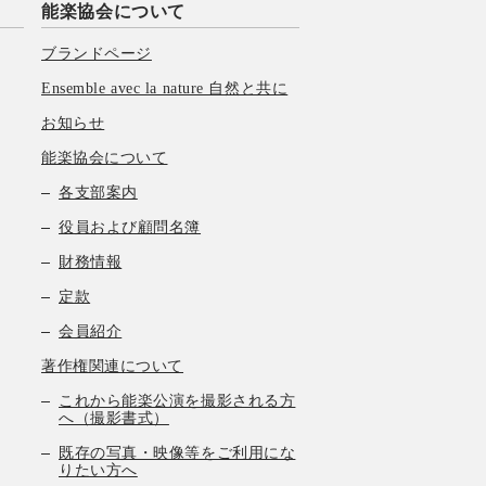
能楽協会について
ブランドページ
Ensemble avec la nature 自然と共に
お知らせ
能楽協会について
各支部案内
役員および顧問名簿
財務情報
定款
会員紹介
著作権関連について
これから能楽公演を撮影される方
へ（撮影書式）
既存の写真・映像等をご利用にな
りたい方へ