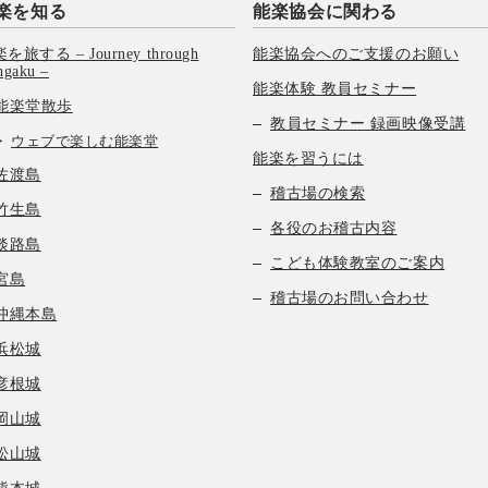
楽を知る
能楽協会に関わる
を旅する – Journey through
能楽協会へのご支援のお願い
hgaku –
能楽体験 教員セミナー
能楽堂散歩
教員セミナー 録画映像受講
ウェブで楽しむ能楽堂
能楽を習うには
佐渡島
稽古場の検索
竹生島
各役のお稽古内容
淡路島
こども体験教室のご案内
宮島
稽古場のお問い合わせ
沖縄本島
浜松城
彦根城
岡山城
松山城