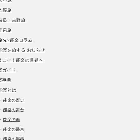
熊本城
佐渡旅
奈良・吉野旅
平泉旅
旅先×能楽コラム
能楽を旅する お知らせ
うこそ！能楽の世界へ
楽ガイド
楽事典
能楽とは
能楽の歴史
能楽の舞台
能楽の面
能楽の装束
能楽の楽器