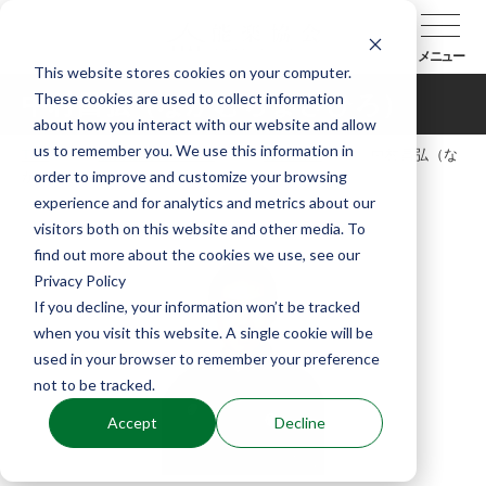
メニュー
This website stores cookies on your computer.
These cookies are used to collect information
中村昌弘（なかむらまさひろ）
about how you interact with our website and allow
us to remember you. We use this information in
TOP
能楽協会について
会員紹介
中村昌弘（な
order to improve and customize your browsing
かむらまさひろ）
experience and for analytics and metrics about our
visitors both on this website and other media. To
find out more about the cookies we use, see our
Privacy Policy
If you decline, your information won’t be tracked
when you visit this website. A single cookie will be
used in your browser to remember your preference
not to be tracked.
Accept
Decline