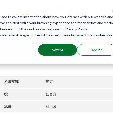
sed to collect information about how you interact with our website an
rove and customize your browsing experience and for analytics and metri
能楽を知る
能楽に関わる
ut more about the cookies we use, see our Privacy Policy
is website. A single cookie will be used in your browser to remember you
らしゅういち）
Accept
Decline
介
中村修一（なかむらしゅういち）
所属支部
東京
役
狂言方
流儀
和泉流