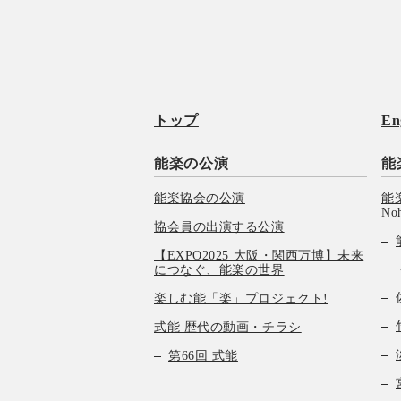
トップ
En
能楽の公演
能
能楽協会の公演
能楽
No
協会員の出演する公演
【EXPO2025 大阪・関西万博】未来
につなぐ、能楽の世界
楽しむ能「楽」プロジェクト!
式能 歴代の動画・チラシ
第66回 式能