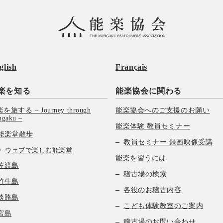
glish
Français
楽を知る
能楽協会に関わる
を旅する – Journey through
能楽協会へのご支援のお願い
hgaku –
能楽体験 教員セミナー
能楽堂散歩
教員セミナー 録画映像受講
ウェブで楽しむ能楽堂
能楽を習うには
佐渡島
稽古場の検索
竹生島
各役のお稽古内容
淡路島
こども体験教室のご案内
宮島
稽古場のお問い合わせ