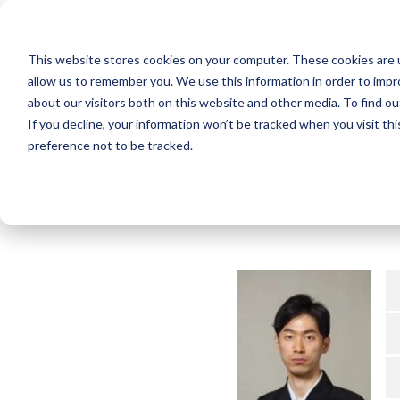
Search
This website stores cookies on your computer. These cookies are u
allow us to remember you. We use this information in order to imp
能楽の公演
about our visitors both on this website and other media. To find o
If you decline, your information won’t be tracked when you visit th
preference not to be tracked.
中村修一（なかむ
TOP
能楽協会について
会員紹