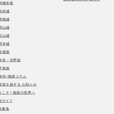
沖縄本島
浜松城
彦根城
岡山城
松山城
熊本城
佐渡旅
奈良・吉野旅
平泉旅
旅先×能楽コラム
能楽を旅する お知らせ
うこそ！能楽の世界へ
楽ガイド
楽事典