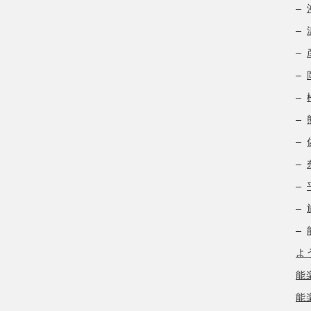
よ
能
能