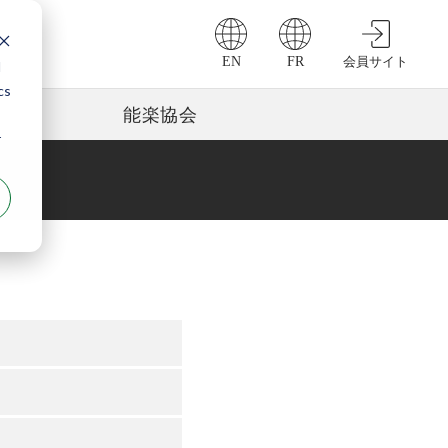
EN
FR
会員サイト
d
cs
能楽協会
r