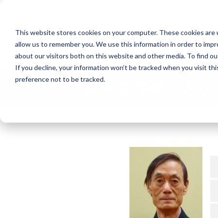
Search
This website stores cookies on your computer. These cookies are u
allow us to remember you. We use this information in order to imp
能楽の公演
about our visitors both on this website and other media. To find o
If you decline, your information won’t be tracked when you visit th
preference not to be tracked.
坂本立津朗（さか
TOP
能楽協会について
会員紹