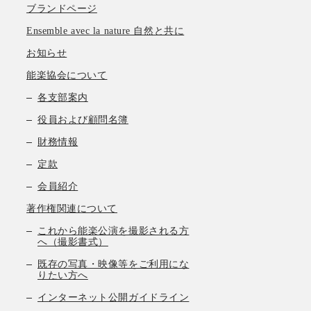
ブランドページ
Ensemble avec la nature 自然と共に
お知らせ
能楽協会について
各支部案内
役員および顧問名簿
財務情報
定款
会員紹介
著作権関連について
これから能楽公演を撮影される方
へ（撮影書式）
既存の写真・映像等をご利用にな
りたい方へ
インターネット公開ガイドライン