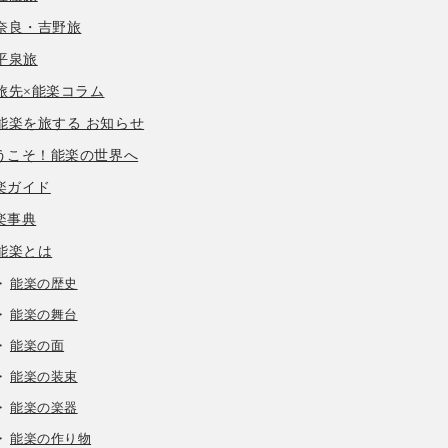
奈良・吉野旅
平泉旅
旅先×能楽コラム
能楽を旅する お知らせ
うこそ！能楽の世界へ
楽ガイド
楽事典
能楽とは
能楽の歴史
能楽の舞台
能楽の面
能楽の装束
能楽の楽器
能楽の作り物