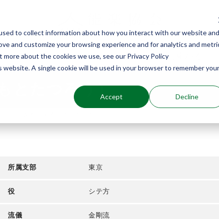
sed to collect information about how you interact with our website an
rove and customize your browsing experience and for analytics and metri
能楽を知る
能楽に関わる
ut more about the cookies we use, see our Privacy Policy
is website. A single cookie will be used in your browser to remember you
もとたつろう）
Accept
Decline
介
坂本立津朗（さかもとたつろう）
所属支部
東京
役
シテ方
流儀
金剛流