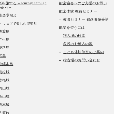
を旅する – Journey through
能楽協会へのご支援のお願い
hgaku –
能楽体験 教員セミナー
能楽堂散歩
教員セミナー 録画映像受講
ウェブで楽しむ能楽堂
能楽を習うには
佐渡島
稽古場の検索
竹生島
各役のお稽古内容
淡路島
こども体験教室のご案内
宮島
稽古場のお問い合わせ
沖縄本島
浜松城
彦根城
岡山城
松山城
熊本城
佐渡旅