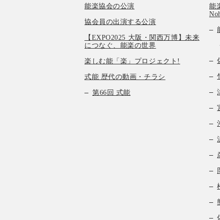
能楽協会の公演
能楽
No
協会員の出演する公演
【EXPO2025 大阪・関西万博】未来
につなぐ、能楽の世界
楽しむ能「楽」プロジェクト!
式能 歴代の動画・チラシ
第66回 式能