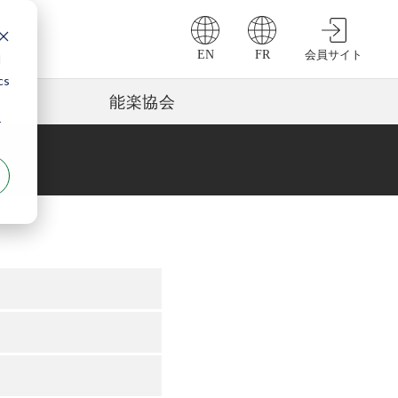
EN
FR
会員サイト
d
cs
能楽協会
r