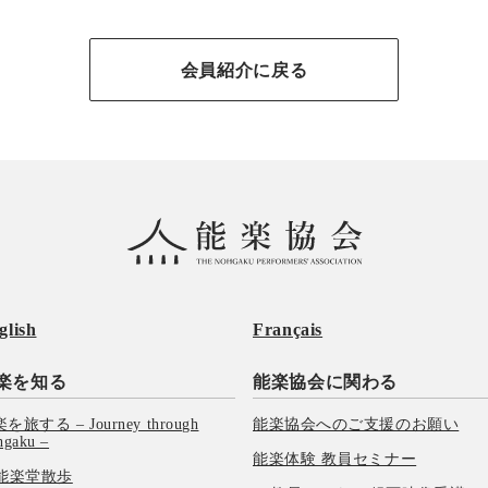
会員紹介に戻る
glish
Français
楽を知る
能楽協会に関わる
を旅する – Journey through
能楽協会へのご支援のお願い
hgaku –
能楽体験 教員セミナー
能楽堂散歩