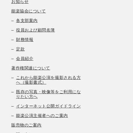
お知らせ
能楽協会について
各支部案内
役員および顧問名簿
財務情報
定款
会員紹介
著作権関連について
これから能楽公演を撮影される方
へ（撮影書式）
既存の写真・映像等をご利用にな
りたい方へ
インターネット公開ガイドライン
能楽公演主催者へのご案内
販売物のご案内