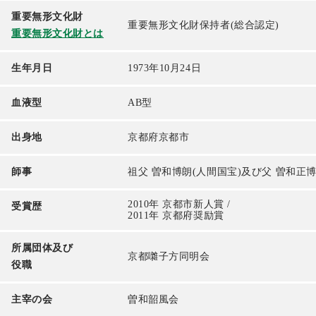
重要無形文化財
重要無形文化財保持者(総合認定)
重要無形文化財とは
生年月日
1973年10月24日
血液型
AB型
出身地
京都府京都市
師事
祖父 曽和博朗(人間国宝)及び父 曽和正
2010年 京都市新人賞 /
受賞歴
2011年 京都府奨励賞
所属団体及び
京都囃子方同明会
役職
主宰の会
曽和韶風会