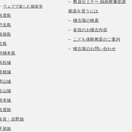
教員セミナー 録画映像受講
ウェブで楽しむ能楽堂
能楽を習うには
佐渡島
稽古場の検索
竹生島
各役のお稽古内容
淡路島
こども体験教室のご案内
宮島
稽古場のお問い合わせ
沖縄本島
浜松城
彦根城
岡山城
松山城
熊本城
佐渡旅
奈良・吉野旅
平泉旅