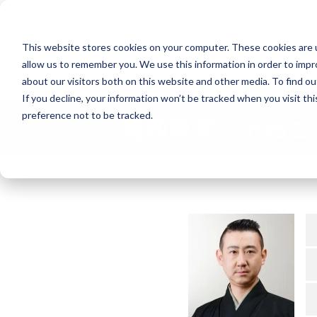
Search
This website stores cookies on your computer. These cookies are u
allow us to remember you. We use this information in order to imp
能楽の公演
about our visitors both on this website and other media. To find o
If you decline, your information won’t be tracked when you visit th
preference not to be tracked.
曽和鼓堂（そわこ
TOP
能楽協会について
会員紹