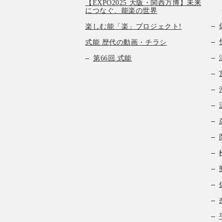
【EXPO2025 大阪・関西万博】未来
につなぐ、能楽の世界
楽しむ能「楽」プロジェクト!
式能 歴代の動画・チラシ
第66回 式能