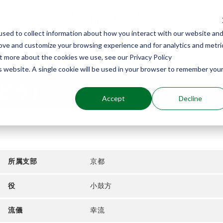
sed to collect information about how you interact with our website an
rove and customize your browsing experience and for analytics and metri
能楽を知る
能楽に関わる
ut more about the cookies we use, see our Privacy Policy
is website. A single cookie will be used in your browser to remember you
どう）
Accept
Decline
介
曽和鼓堂（そわこどう）
所属支部
京都
役
小鼓方
流儀
幸流