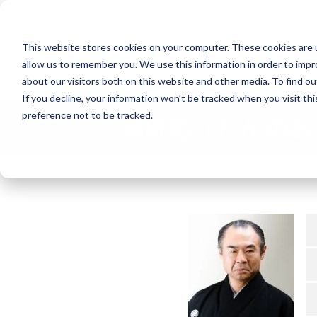
Search
This website stores cookies on your computer. These cookies are u
allow us to remember you. We use this information in order to imp
能楽の公演
about our visitors both on this website and other media. To find o
If you decline, your information won’t be tracked when you visit th
preference not to be tracked.
髙野彰（たかのあ
TOP
能楽協会について
会員紹