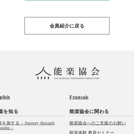
会員紹介に戻る
glish
Français
楽を知る
能楽協会に関わる
を旅する – Journey through
能楽協会へのご支援のお願い
hgaku –
能楽体験 教員セミナー