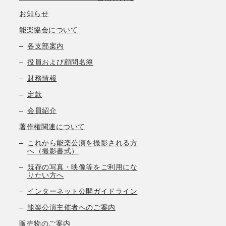
お知らせ
能楽協会について
各支部案内
役員および顧問名簿
財務情報
定款
会員紹介
著作権関連について
これから能楽公演を撮影される方
へ（撮影書式）
既存の写真・映像等をご利用にな
りたい方へ
インターネット公開ガイドライン
能楽公演主催者へのご案内
販売物のご案内