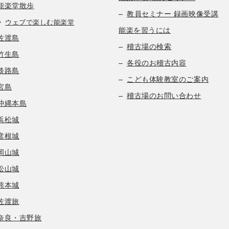
能楽堂散歩
教員セミナー 録画映像受講
ウェブで楽しむ能楽堂
能楽を習うには
佐渡島
稽古場の検索
竹生島
各役のお稽古内容
淡路島
こども体験教室のご案内
宮島
稽古場のお問い合わせ
沖縄本島
浜松城
彦根城
岡山城
松山城
熊本城
佐渡旅
奈良・吉野旅