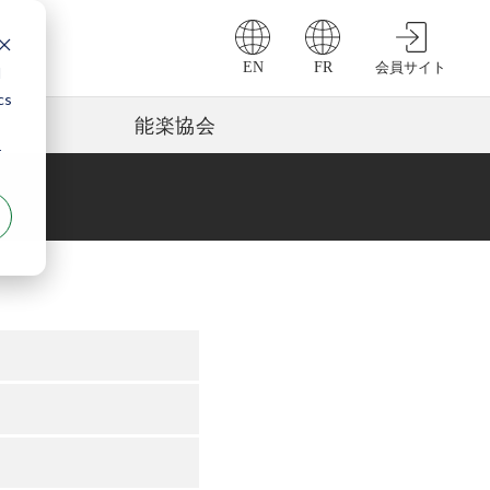
EN
FR
会員サイト
d
cs
能楽協会
r