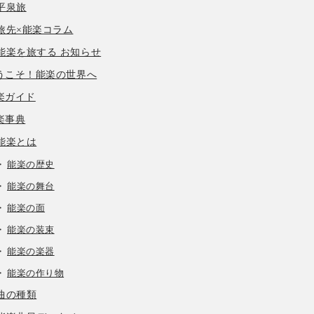
平泉旅
旅先×能楽コラム
能楽を旅する お知らせ
うこそ！能楽の世界へ
楽ガイド
楽事典
能楽とは
能楽の歴史
能楽の舞台
能楽の面
能楽の装束
能楽の楽器
能楽の作り物
曲の種類