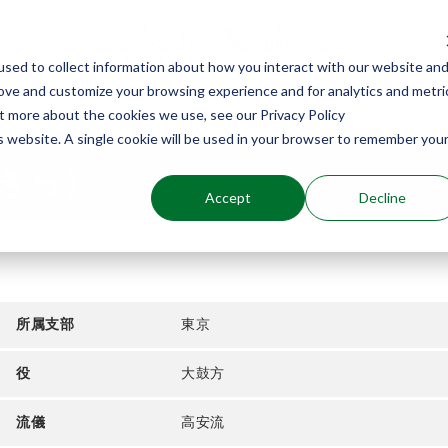
sed to collect information about how you interact with our website an
rove and customize your browsing experience and for analytics and metri
能楽を知る
能楽に関わる
ut more about the cookies we use, see our Privacy Policy
is website. A single cookie will be used in your browser to remember you
きら）
Accept
Decline
介
髙野彰（たかのあきら）
所属支部
東京
役
大鼓方
流儀
高安流