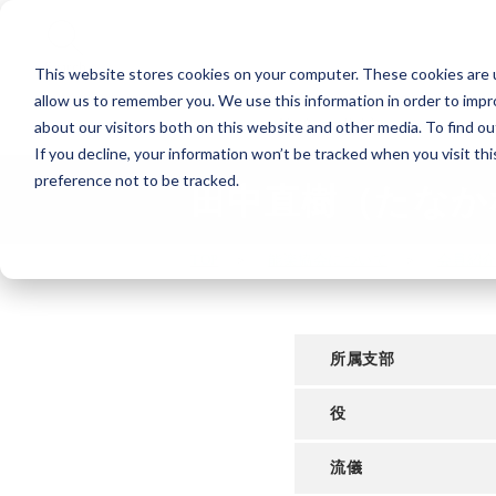
Search
This website stores cookies on your computer. These cookies are u
allow us to remember you. We use this information in order to imp
能楽の公演
about our visitors both on this website and other media. To find o
If you decline, your information won’t be tracked when you visit th
preference not to be tracked.
田中直樹（たなか
TOP
能楽協会について
会員紹
所属支部
役
流儀