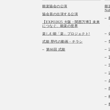
能楽協会の公演
能楽
No
協会員の出演する公演
【EXPO2025 大阪・関西万博】未来
につなぐ、能楽の世界
楽しむ能「楽」プロジェクト!
式能 歴代の動画・チラシ
第66回 式能