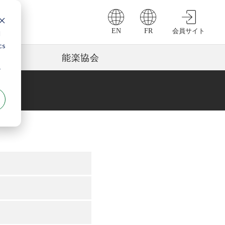
EN
FR
会員サイト
d
cs
能楽協会
r