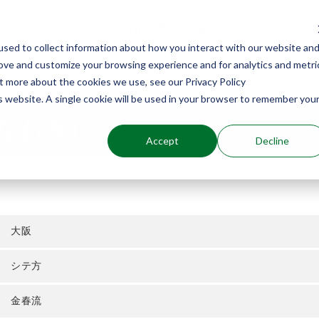
sed to collect information about how you interact with our website an
rove and customize your browsing experience and for analytics and metri
能楽を知る
能楽に関わる
ut more about the cookies we use, see our Privacy Policy
is website. A single cookie will be used in your browser to remember you
なおき）
Accept
Decline
介
田中直樹（たなかなおき）
大阪
シテ方
金春流