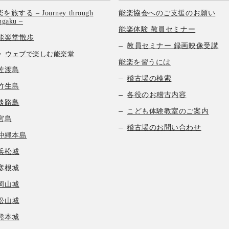
を旅する – Journey through
能楽協会へのご支援のお願い
hgaku –
能楽体験 教員セミナー
能楽堂散歩
教員セミナー 録画映像受講
ウェブで楽しむ能楽堂
能楽を習うには
佐渡島
稽古場の検索
竹生島
各役のお稽古内容
淡路島
こども体験教室のご案内
宮島
稽古場のお問い合わせ
沖縄本島
浜松城
彦根城
岡山城
松山城
熊本城