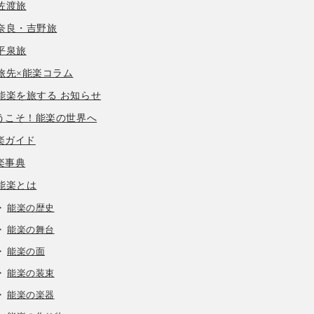
佐渡旅
奈良・吉野旅
平泉旅
旅先×能楽コラム
能楽を旅する お知らせ
うこそ！能楽の世界へ
楽ガイド
楽事典
能楽とは
能楽の歴史
能楽の舞台
能楽の面
能楽の装束
能楽の楽器