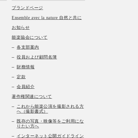
ブランドページ
Ensemble avec la nature 自然と共に
お知らせ
能楽協会について
各支部案内
役員および顧問名簿
財務情報
定款
会員紹介
著作権関連について
これから能楽公演を撮影される方
へ（撮影書式）
既存の写真・映像等をご利用にな
りたい方へ
インターネット公開ガイドライン