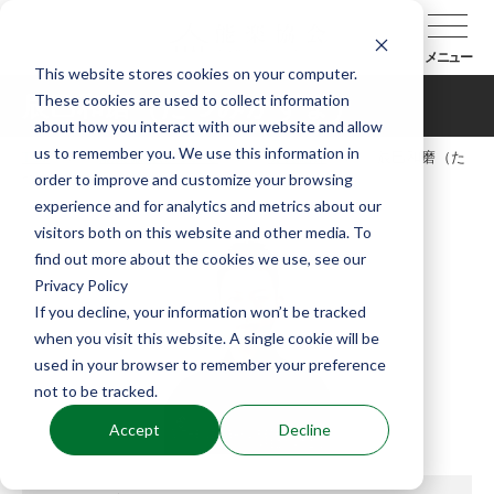
メニュー
This website stores cookies on your computer.
These cookies are used to collect information
辰巳和磨（たつみかずま）
about how you interact with our website and allow
us to remember you. We use this information in
TOP
能楽協会について
会員紹介
辰巳和磨（た
order to improve and customize your browsing
つみかずま）
experience and for analytics and metrics about our
visitors both on this website and other media. To
find out more about the cookies we use, see our
Privacy Policy
If you decline, your information won’t be tracked
when you visit this website. A single cookie will be
used in your browser to remember your preference
not to be tracked.
Accept
Decline