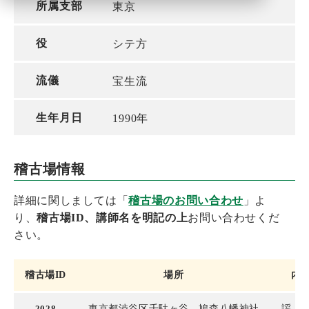
所属支部
東京
役
シテ方
流儀
宝生流
生年月日
1990年
稽古場情報
詳細に関しましては「
稽古場のお問い合わせ
」よ
り、
稽古場ID、講師名を明記の上
お問い合わせくだ
さい。
稽古場ID
場所
内
2028
東京都渋谷区千駄ヶ谷 鳩森八幡神社
謡