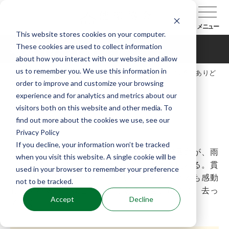
メニュー
This website stores cookies on your computer.
These cookies are used to collect information
蟻通（ありどおし）
about how you interact with our website and allow
us to remember you. We use this information in
TOP
能楽辞典
曲目データベース
蟻通（ありど
order to improve and customize your browsing
おし）
experience and for analytics and metrics about our
visitors both on this website and other media. To
find out more about the cookies we use, see our
Privacy Policy
解説
If you decline, your information won’t be tracked
物咎めの蟻通明神と知らず通りかかった紀貫之が、雨
when you visit this website. A single cookie will be
中、難儀をしていると、傘をさした老人が現れる。貫
used in your browser to remember your preference
之に和歌で神慮を慰めよと言い、その歌に老人も感動
not to be tracked.
し祝詞をあげ、我こそ明神であると言い捨てて、去っ
Accept
Decline
て行く。