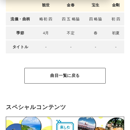
観世
金春
宝生
金剛
流儀・曲柄
略初 四
四 五 略脇
四 略脇
初 四
季節
4月
不定
春
初夏
タイトル
-
-
-
-
曲目一覧に戻る
スペシャルコンテンツ