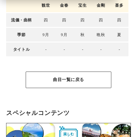
観世
金春
宝生
金剛
喜多
流儀・曲柄
四
四
四
四
四
季節
9月
9月
秋
晩秋
夏
タイトル
-
-
-
-
-
曲目一覧に戻る
スペシャルコンテンツ