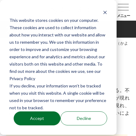
メニュー
This website stores cookies on your computer.
These cookies are used to collect information
通小町（かよいこまち）
about how you interact with our website and allow
us to remember you. We use this information in
TOP
能楽辞典
曲目データベース
通小町（かよ
order to improve and customize your browsing
いこまち）
experience and for analytics and metrics about our
visitors both on this website and other media. To
find out more about the cookies we use, see our
Privacy Policy
解説
If you decline, your information won’t be tracked
八瀬の里で一夏を送る僧の許へ毎日通う女がある。不
when you visit this website. A single cookie will be
思議に思った僧が弔っていると、小野小町の霊が現れ
used in your browser to remember your preference
る。やがて生前小町に恋をした深草少将の霊も現れ、
not to be tracked.
百夜通いの様を物語り恨みを述べるが、僧の弔いによ
Accept
Decline
り成仏する。