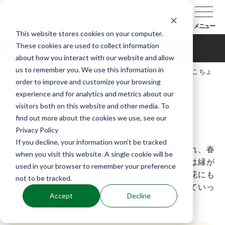
メニュー
This website stores cookies on your computer.
These cookies are used to collect information
胡蝶（こちょう）
about how you interact with our website and allow
us to remember you. We use this information in
TOP
能楽辞典
曲目データベース
胡蝶（こちょ
order to improve and customize your browsing
う）
experience and for analytics and metrics about our
visitors both on this website and other media. To
find out more about the cookies we use, see our
Privacy Policy
解説
If you decline, your information won’t be tracked
旅の僧が梅の花を眺めていると、胡蝶の精が現れ、春
when you visit this website. A single cookie will be
夏秋の花には戯れることができるが、梅の花には縁が
used in your browser to remember your preference
ないと嘆く。しかし、法華経の功力により梅の花にも
not to be tracked.
戯れる事ができ喜びの胡蝶の舞を舞い消え失せていっ
Accept
Decline
た。