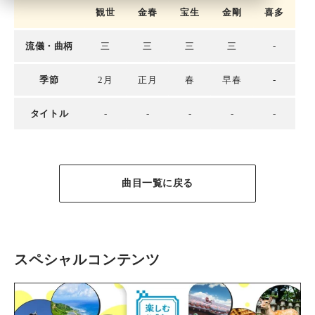
観世
金春
宝生
金剛
喜多
流儀・曲柄
三
三
三
三
-
季節
2月
正月
春
早春
-
タイトル
-
-
-
-
-
曲目一覧に戻る
スペシャルコンテンツ