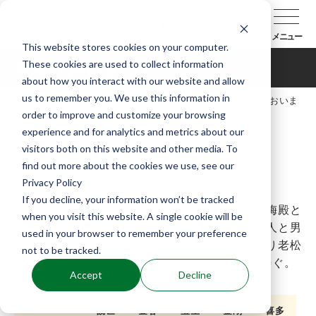
メニュー
This website stores cookies on your computer.
These cookies are used to collect information
老松（おいまつ）
about how you interact with our website and allow
us to remember you. We use this information in
TOP
能楽辞典
曲目データベース
老松（おいま
order to improve and customize your browsing
つ）
experience and for analytics and metrics about our
visitors both on this website and other media. To
find out more about the cookies we use, see our
Privacy Policy
解説
If you decline, your information won’t be tracked
都の者が菅原道真の菩提寺、筑紫の安楽寺に紅梅殿と
when you visit this website. A single cookie will be
いう梅と老松という松を訪ねる。来かかった老人と男
used in your browser to remember your preference
が梅と松の徳を物語るうちに姿を消し、夜に入り老松
not to be tracked.
の精が神々しく〈真ノ序ノ舞〉を舞い、御代を寿ぐ。
Accept
Decline
観世
金春
宝生
金剛
喜多