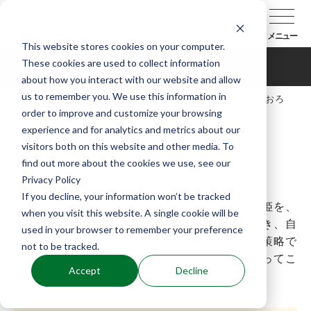
メニュー
This website stores cookies on your computer.
These cookies are used to collect information
大蛇（おろち）
about how you interact with our website and allow
us to remember you. We use this information in
TOP
能楽辞典
曲目データベース
大蛇（おろ
order to improve and customize your browsing
ち）
experience and for analytics and metrics about our
visitors both on this website and other media. To
find out more about the cookies we use, see our
Privacy Policy
解説
If you decline, your information won’t be tracked
素盞鳴尊
（すさのお）は、ある老夫婦の娘稲田姫を、
when you visit this website. A single cookie will be
簸の川上に住む八岐大蛇が狙っていることを聞き、自
used in your browser to remember your preference
分がこの大蛇を退治するという。
素盞鳴尊
は、策略で
not to be tracked.
大蛇を酔わせて退治し、その尾にあった剣を取ってこ
Accept
Decline
れを叢雲（むらくも）の剣と名付けた。