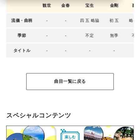
観世
金春
宝生
金剛
喜
流儀・曲柄
-
-
四 五 略脇
初 五
略初 
季節
-
-
不定
無季
不
タイトル
-
-
-
-
-
曲目一覧に戻る
スペシャルコンテンツ