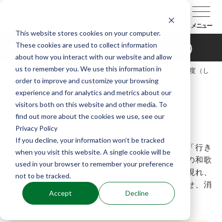
メニュー
This website stores cookies on your computer.
These cookies are used to collect information
俊成忠度（しゅんぜいただのり）
about how you interact with our website and allow
us to remember you. We use this information in
TOP
能楽辞典
曲目データベース
俊成忠度（し
order to improve and customize your browsing
ゅんぜいただのり）
experience and for analytics and metrics about our
visitors both on this website and other media. To
find out more about the cookies we use, see our
Privacy Policy
解説
If you decline, your information won’t be tracked
一ノ谷の合戦で平忠度を討った岡部六弥太が、「行き
when you visit this website. A single cookie will be
暮れて」の辞世の一首をしたためた短冊を忠度の和歌
used in your browser to remember your preference
の師、藤原俊成に届ける。すると忠度の亡霊が現れ、
not to be tracked.
勅撰集への執着と修羅道の責めに苦しむ様を見せ、消
Accept
Decline
え去る。