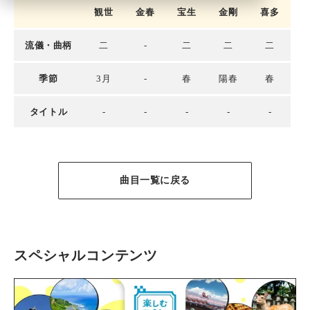
観世
金春
宝生
金剛
喜多
流儀・曲柄
二
-
二
二
二
季節
3月
-
春
陽春
春
タイトル
-
-
-
-
-
曲目一覧に戻る
スペシャルコンテンツ