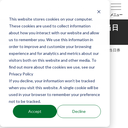
メニュー
This website stores cookies on your computer.
These cookies are used to collect information
7月21日(金)開催 第45回納涼能 当日
about how you interact with our website and allow
券について
us to remember you. We use this information in
order to improve and customize your browsing
TOP
お知らせ
7月21日(金)開催 第45回納涼能 当日券
experience and for analytics and metrics about our
について
visitors both on this website and other media. To
find out more about the cookies we use, see our
Privacy Policy
If you decline, your information won’t be tracked
when you visit this website. A single cookie will be
used in your browser to remember your preference
not to be tracked.
Accept
Decline