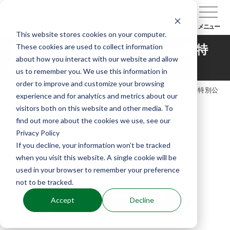
メニュー
This website stores cookies on your computer.
These cookies are used to collect information
能楽キャラバン！能楽協会主催 特
about how you interact with our website and allow
別公演 特設サイト公開
us to remember you. We use this information in
order to improve and customize your browsing
TOP
お知らせ
能楽キャラバン！能楽協会主催 特別公
experience and for analytics and metrics about our
演 特設サイト公開
visitors both on this website and other media. To
find out more about the cookies we use, see our
Privacy Policy
If you decline, your information won’t be tracked
when you visit this website. A single cookie will be
used in your browser to remember your preference
not to be tracked.
Accept
Decline