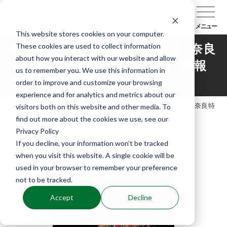
メニュー
This website stores cookies on your computer.
These cookies are used to collect information
能楽キャラバン！11月19日(土) 奈良
about how you interact with our website and allow
特別公演 薬師寺【追加公演】 情報
us to remember you. We use this information in
公開
order to improve and customize your browsing
experience and for analytics and metrics about our
TOP
お知らせ
能楽キャラバン！11月19日(土) 奈良特
visitors both on this website and other media. To
別公演 薬師寺【追加公演】 情報公開
find out more about the cookies we use, see our
Privacy Policy
If you decline, your information won’t be tracked
when you visit this website. A single cookie will be
used in your browser to remember your preference
not to be tracked.
Accept
Decline