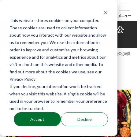
メニュー
This website stores cookies on your computer.
These cookies are used to collect information
EXPO2025 大阪・関西万博 能楽公
about how you interact with our website and allow
演特設ページ公開
us to remember you. We use this information in
order to improve and customize your browsing
TOP
お知らせ
EXPO2025 大阪・関西万博 能楽公演特
experience and for analytics and metrics about our
設ページ公開
visitors both on this website and other media. To
find out more about the cookies we use, see our
Privacy Policy
If you decline, your information won’t be tracked
when you visit this website. A single cookie will be
used in your browser to remember your preference
not to be tracked.
Accept
Decline