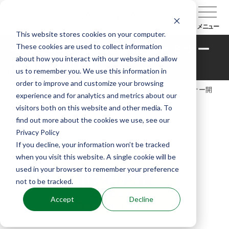
メニュー
This website stores cookies on your computer.
These cookies are used to collect information
令和三年度 能楽体験 教員セミナー
about how you interact with our website and allow
開催のお知らせ
us to remember you. We use this information in
order to improve and customize your browsing
TOP
お知らせ
令和三年度 能楽体験 教員セミナー開
experience and for analytics and metrics about our
催のお知らせ
visitors both on this website and other media. To
find out more about the cookies we use, see our
Privacy Policy
If you decline, your information won’t be tracked
when you visit this website. A single cookie will be
used in your browser to remember your preference
not to be tracked.
Accept
Decline