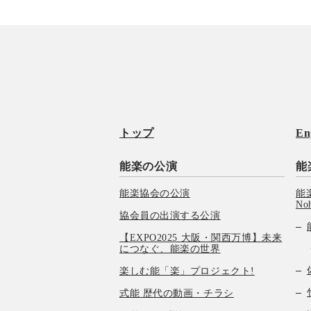
トップ
En
能楽の公演
能
能楽協会の公演
能楽
No
協会員の出演する公演
【EXPO2025 大阪・関西万博】未来
につなぐ、能楽の世界
楽しむ能「楽」プロジェクト!
式能 歴代の動画・チラシ