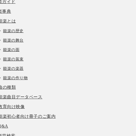
楽ガイド
楽事典
能楽とは
能楽の歴史
能楽の舞台
能楽の面
能楽の装束
能楽の楽器
能楽の作り物
曲の種類
能楽曲目データベース
教育向け映像
能楽初心者向け冊子のご案内
Q&A
楽堂検索