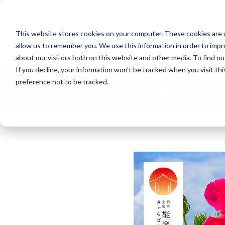
Search
This website stores cookies on your computer. These cookies are u
allow us to remember you. We use this information in order to imp
能楽の公演
about our visitors both on this website and other media. To find o
If you decline, your information won’t be tracked when you visit th
preference not to be tracked.
【沖縄特別公演】
TOP
お知らせ
【沖縄特別公演】