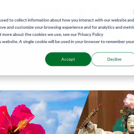
sed to collect information about how you interact with our website an
rove and customize your browsing experience and for analytics and metri
能楽を知る
能楽に関わる
ut more about the cookies we use, see our Privacy Policy
is website. A single cookie will be used in your browser to remember you
8月6日（土）なはーと追加公演
Accept
Decline
8月6日（土）なはーと追加公演 情報掲載