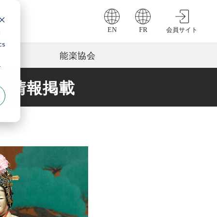
EN
FR
会員サイト
d
cs
能楽協会
r
 情報掲載