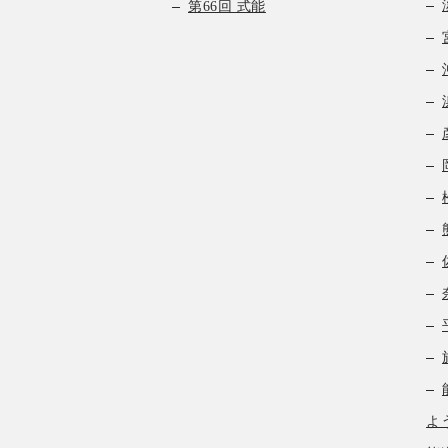
第66回 式能
よ