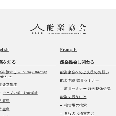
glish
Français
楽を知る
能楽協会に関わる
を旅する – Journey through
能楽協会へのご支援のお願い
hgaku –
能楽体験 教員セミナー
能楽堂散歩
教員セミナー 録画映像受講
ウェブで楽しむ能楽堂
能楽を習うには
佐渡島
稽古場の検索
竹生島
各役のお稽古内容