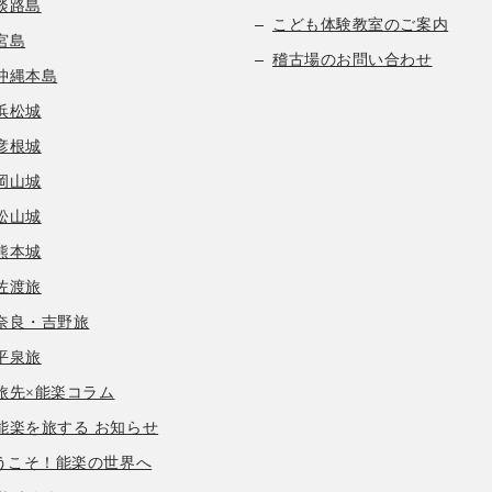
淡路島
こども体験教室のご案内
宮島
稽古場のお問い合わせ
沖縄本島
浜松城
彦根城
岡山城
松山城
熊本城
佐渡旅
奈良・吉野旅
平泉旅
旅先×能楽コラム
能楽を旅する お知らせ
うこそ！能楽の世界へ