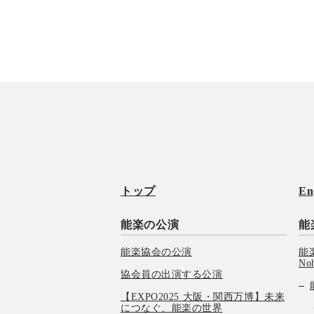
トップ
En
能楽の公演
能
能楽協会の公演
能楽
No
協会員の出演する公演
【EXPO2025 大阪・関西万博】未来
につなぐ、能楽の世界