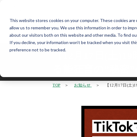
Search
This website stores cookies on your computer. These cookies are u
allow us to remember you. We use this information in order to imp
能楽の公演
about our visitors both on this website and other media. To find o
If you decline, your information won’t be tracked when you visit th
preference not to be tracked.
【12月17日(土)1
る能狂言の”秘密”
TOP
お知らせ
【12月17日(土