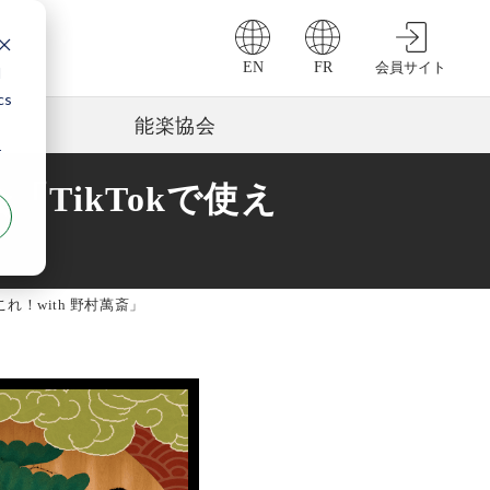
EN
FR
会員サイト
d
cs
能楽協会
r
会「TikTokで使え
これ！with 野村萬斎」