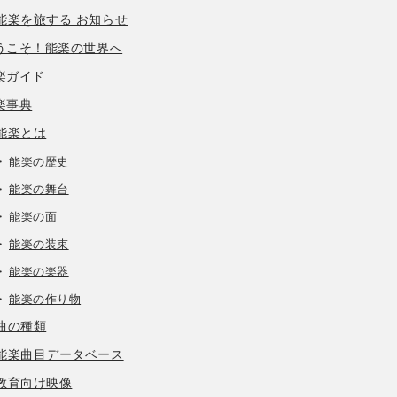
能楽を旅する お知らせ
うこそ！能楽の世界へ
楽ガイド
楽事典
能楽とは
能楽の歴史
能楽の舞台
能楽の面
能楽の装束
能楽の楽器
能楽の作り物
曲の種類
能楽曲目データベース
教育向け映像