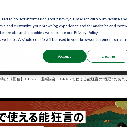
sed to collect information about how you interact with our website an
rove and customize your browsing experience and for analytics and metri
能楽を知る
能楽に関わる
ut more about the cookies we use, see our Privacy Policy
is website. A single cookie will be used in your browser to remember you
9時より配信】TikTok・能楽協
Accept
Decline
のあれこれ！with 野村萬斎」
)19時より配信】TikTok・能楽協会「TikTokで使える能狂言の”秘密”のあれ