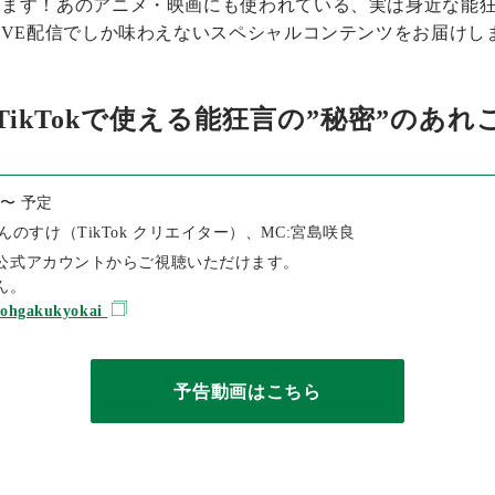
ます！あのアニメ・映画にも使われている、実は身近な能狂言の
IVE配信でしか味わえないスペシャルコンテンツをお届けし
VE「TikTokで使える能狂言の”秘密”のあれこ
0〜 予定
のすけ（TikTok クリエイター）、MC:宮島咲良
ok公式アカウントからご視聴いただけます。
ん。
nohgakukyokai
予告動画はこちら