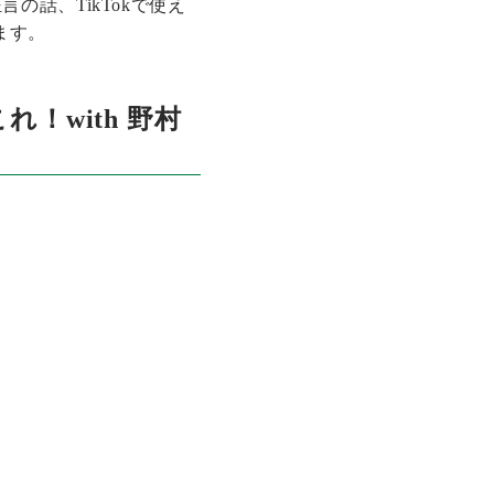
話、TikTokで使え
ます。
れ！with 野村