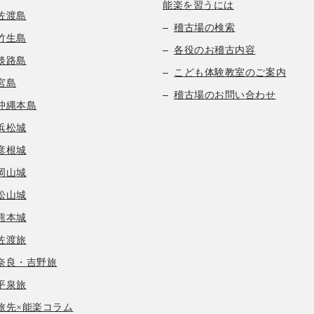
能楽を習うには
佐渡島
稽古場の検索
竹生島
各役のお稽古内容
淡路島
こども体験教室のご案内
宮島
稽古場のお問い合わせ
沖縄本島
浜松城
彦根城
岡山城
松山城
熊本城
佐渡旅
奈良・吉野旅
平泉旅
旅先×能楽コラム