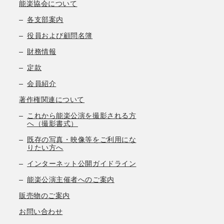
能楽協会について
各支部案内
役員および顧問名簿
財務情報
定款
会員紹介
著作権関連について
これから能楽公演を撮影される方
へ（撮影書式）
既存の写真・映像等をご利用にな
りたい方へ
インターネット公開ガイドライン
能楽公演主催者へのご案内
販売物のご案内
お問い合わせ