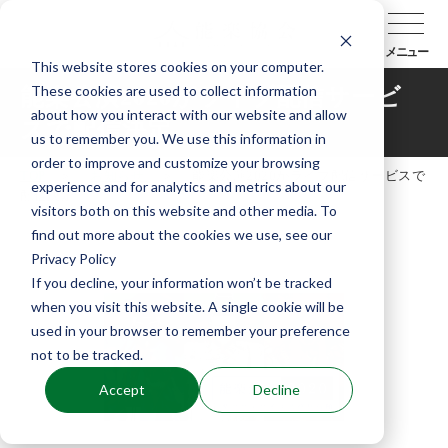
メニュー
This website stores cookies on your computer.
These cookies are used to collect information
能楽公演2020がライブ配信サービ
about how you interact with our website and allow
スで配信決定
us to remember you. We use this information in
order to improve and customize your browsing
TOP
お知らせ
能楽公演2020がライブ配信サービスで
experience and for analytics and metrics about our
配信決定
visitors both on this website and other media. To
find out more about the cookies we use, see our
Privacy Policy
If you decline, your information won’t be tracked
when you visit this website. A single cookie will be
used in your browser to remember your preference
not to be tracked.
Accept
Decline