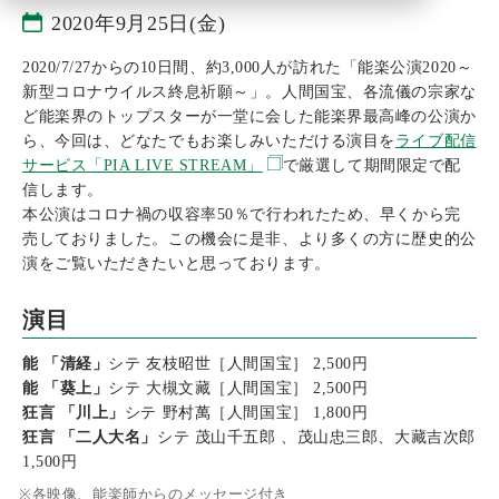
2020年9月25日(金)
2020/7/27からの10日間、約3,000人が訪れた「能楽公演2020～
新型コロナウイルス終息祈願～」。人間国宝、各流儀の宗家な
ど能楽界のトップスターが一堂に会した能楽界最高峰の公演か
ら、今回は、どなたでもお楽しみいただける演目を
ライブ配信
サービス「PIA LIVE STREAM」
で厳選して期間限定で配
信します。
本公演はコロナ禍の収容率50％で行われたため、早くから完
売しておりました。この機会に是非、より多くの方に歴史的公
演をご覧いただきたいと思っております。
演目
能 「清経」
シテ 友枝昭世［人間国宝］ 2,500円
能 「葵上」
シテ 大槻文藏［人間国宝］ 2,500円
狂言 「川上」
シテ 野村萬［人間国宝］ 1,800円
狂言 「二人大名」
シテ 茂山千五郎 、茂山忠三郎、大藏吉次郎
1,500円
各映像、能楽師からのメッセージ付き