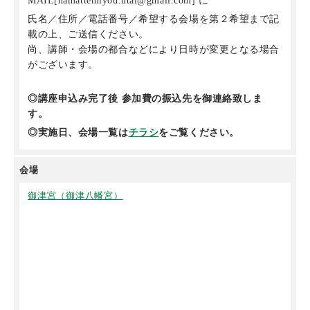
MAIL[hamattemiyou.utai@gmail.com] に
氏名／住所／電話番号／希望する会場を第２希望まで記
載の上、ご送信ください。
尚、講師・会場の都合などにより日時が変更となる場合
がございます。
◎講座申込み完了後 参加費の振込先を御連絡致しま
す。
◎実施日、会場一覧は
チラシ
をご覧ください。
会場
御津宮（御津八幡宮）