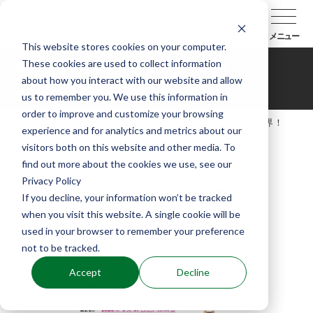
メニュー
This website stores cookies on your computer.
These cookies are used to collect information
ハマってみよう！謡の世界！
about how you interact with our website and allow
PLUS_2026‐13
us to remember you. We use this information in
order to improve and customize your browsing
TOP
能楽協会の公演
ハマってみよう！謡の世界！
experience and for analytics and metrics about our
PLUS_2026‐13
visitors both on this website and other media. To
find out more about the cookies we use, see our
Privacy Policy
If you decline, your information won’t be tracked
when you visit this website. A single cookie will be
used in your browser to remember your preference
not to be tracked.
Accept
Decline