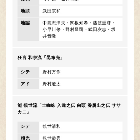
地頭
武田宗和
地謡
中島志津夫・関根知孝・藤波重彦・
小早川修・野村昌司・武田友志・坂
井音隆
狂言 和泉流「昆布売」
シテ
野村万作
アド
野村遼太
能 観世流「土蜘蛛 入違之伝 白頭 眷属出之伝 ササ
カニ」
シテ
観世清和
頼光
観世恭秀