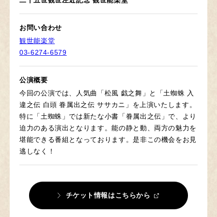
二十五世観世左近記念 観世能楽堂
お問い合わせ
観世能楽堂
03-6274-6579
公演概要
今回の公演では、人気曲「松風 戯之舞」と「土蜘蛛 入
違之伝 白頭 眷属出之伝 ササカニ」を上演いたします。
特に「土蜘蛛」では新たな小書「眷属出之伝」で、より
迫力のある演出となります。能の静と動、両方の魅力を
堪能できる番組となっております。是非この機会をお見
逃しなく！
チケット情報はこちらから