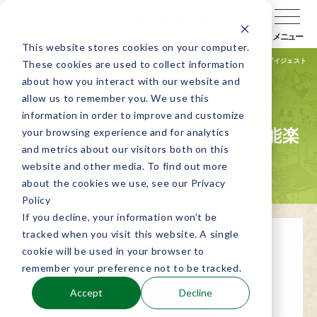
メニュー
This website stores cookies on your computer.
公演検索
公演会場検索
キャラバン通信
特別公演
ダイジェスト
These cookies are used to collect information
about how you interact with our website and
allow us to remember you. We use this
公演終了
関東
information in order to improve and customize
your browsing experience and for analytics
日本全国能楽キャラバン！観世能楽
and metrics about our visitors both on this
堂特別公演
website and other media. To find out more
about the cookies we use, see our Privacy
Policy
If you decline, your information won’t be
tracked when you visit this website. A single
cookie will be used in your browser to
remember your preference not to be tracked.
Accept
Decline