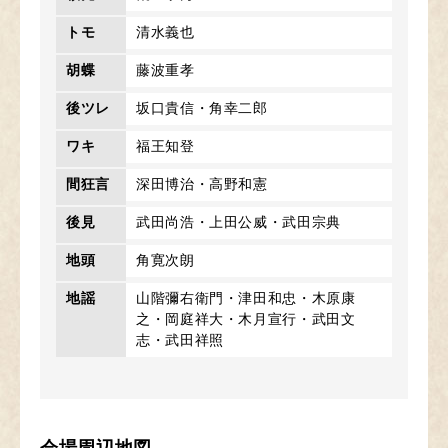
トモ
清水義也
胡蝶
藤波重孝
後ツレ
坂口貴信・角幸二郎
ワキ
福王知登
間狂言
深田博治・高野和憲
後見
武田尚浩・上田公威・武田宗典
地頭
角寛次朗
地謡
山階彌右衛門・津田和忠・木原康
之・岡庭祥大・木月宣行・武田文
志・武田祥照