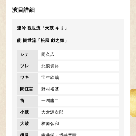
演目詳細
連吟 観世流「天鼓 キリ」
能 観世流「松風 戯之舞」
シテ
岡久広
ツレ
北浪貴裕
ワキ
宝生欣哉
間狂言
野村裕基
笛
一噌庸二
小鼓
大倉源次郎
大鼓
柿原弘和
後見
寺井栄・坂井音晴