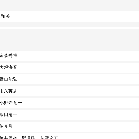
生和英
金森秀祥
大坪海音
野口能弘
則久英志
小野寺竜一
飯田清一
佃良勝
亀井保雄・野月聡・佐野玄宜