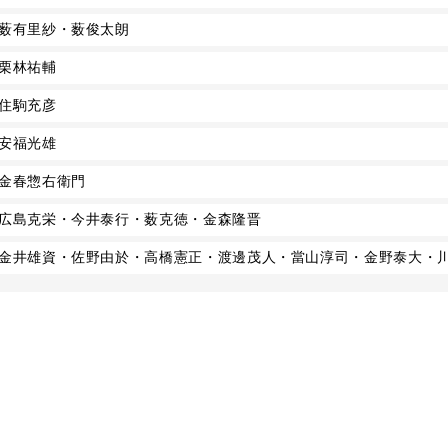
薮有里紗・薮俊太朗
栗林祐輔
住駒充彦
安福光雄
金春惣右衛門
広島克栄・今井泰行・薮克徳・金森隆晋
金井雄資・佐野由於・高橋憲正・渡邊茂人・當山淳司・金野泰大・