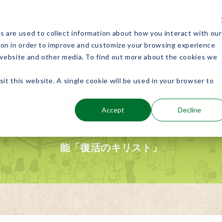
 are used to collect information about how you interact with our
ion in order to improve and customize your browsing experience
能楽を知る
能楽に関わる
s website and other media. To find out more about the cookies we
sit this website. A single cookie will be used in your browser to
公演検索
公演終了
関東
Accept
Decline
宝生流公演
能「復活のキリスト」