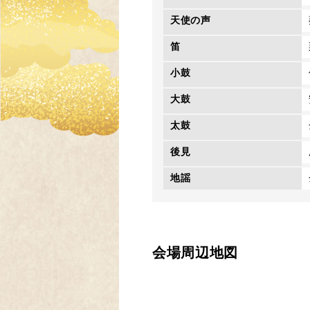
天使の声
笛
小鼓
大鼓
太鼓
後見
地謡
会場周辺地図