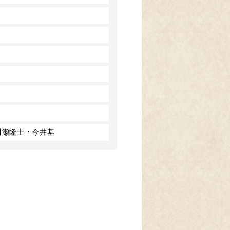
川瀬隆士・今井基