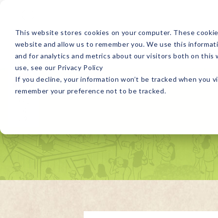
Search
This website stores cookies on your computer. These cookies
website and allow us to remember you. We use this informat
能楽の公演
and for analytics and metrics about our visitors both on thi
use, see our Privacy Policy
If you decline, your information won’t be tracked when you vi
remember your preference not to be tracked.