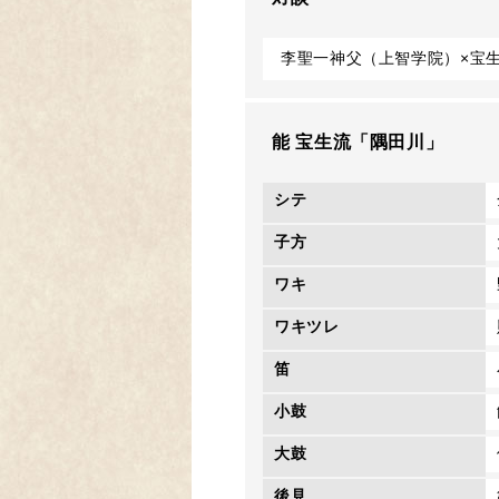
李聖一神父（上智学院）×宝
能 宝生流「隅田川」
シテ
子方
ワキ
ワキツレ
笛
小鼓
大鼓
後見