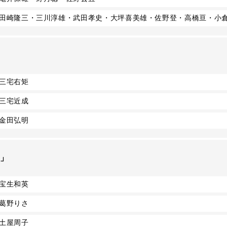
田崎隆三・三川淳雄・武田孝史・大坪喜美雄・佐野登・高橋亘・小
三宅右矩
三宅近成
金田弘明
ト」
宝生和英
葛野りさ
土屋周子