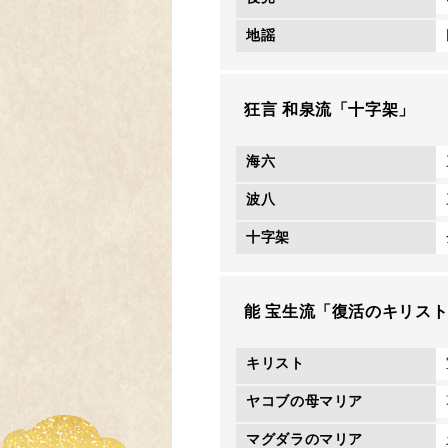
地謡
狂言 和泉流「十字架」
海六
波八
十字架
能 宝生流「復活のキリス
キリスト
ヤコブの母マリア
マグダラのマリア