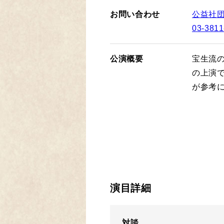
お問い合わせ
公益社
03-3811
公演概要
宝生流
の上演
が参考
演目詳細
対談