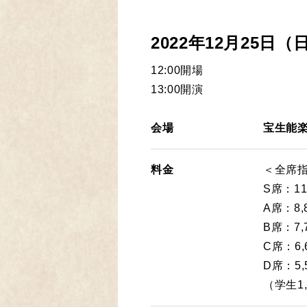
2022年12月25日（
12:00開場
13:00開演
会場
宝生能
料金
＜全席
S席：11
A席：8,
B席：7,
C席：6,
D席：5,
（学生1