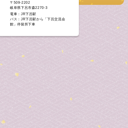
〒509-2202
岐阜県下呂市森2270-3
電車：JR下呂駅
バス：JR下呂駅から「下呂交流会
館」停留所下車