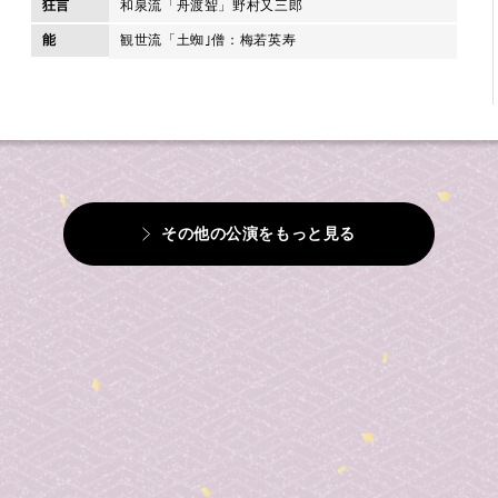
狂言
和泉流「舟渡聟」野村又三郎
能
観世流「土蜘｣僧：梅若英寿
その他の公演をもっと見る