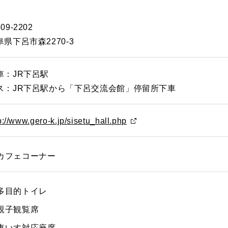
09-2202
阜県下呂市森2270-3
車：JR下呂駅
ス：JR下呂駅から「下呂交流会館」停留所下車
p://www.gero-k.jp/sisetu_hall.php
カフェコーナー
多目的トイレ
親子観覧席
車いす対応座席