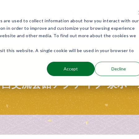
 are used to collect information about how you interact with our
ion in order to improve and customize your browsing experience
能楽を知る
能楽に関わる
s website and other media. To find out more about the cookies we
sit this website. A single cookie will be used in your browser to
Accept
Decline
中部
下呂交流会館アクティブ 泉ホー