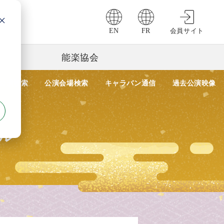
EN
FR
会員サイト
能楽協会
公演検索
公演会場検索
キャラバン通信
過去公演映像
ル