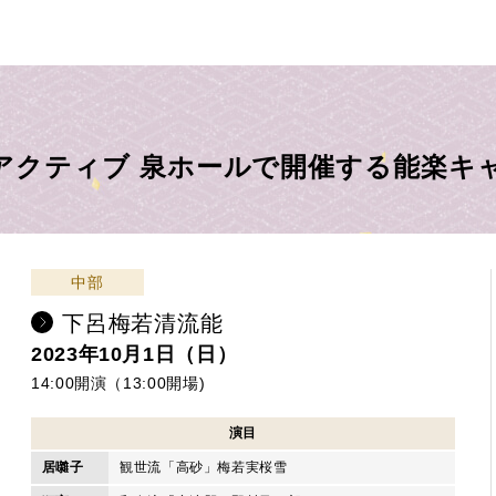
アクティブ 泉ホールで開催する能楽キ
中部
下呂梅若清流能
2023年10月1日（日）
14:00開演（13:00開場)
演目
居囃子
観世流「高砂」梅若実桜雪