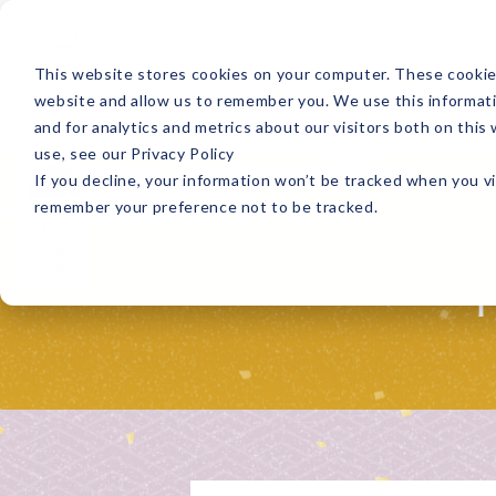
Search
This website stores cookies on your computer. These cookies
website and allow us to remember you. We use this informat
能楽の公演
and for analytics and metrics about our visitors both on thi
use, see our Privacy Policy
If you decline, your information won’t be tracked when you vi
remember your preference not to be tracked.