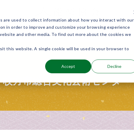
 are used to collect information about how you interact with our
ion in order to improve and customize your browsing experience
能楽を知る
能楽に関わる
s website and other media. To find out more about the cookies we
sit this website. A single cookie will be used in your browser to
Accept
Decline
近畿
枚方市総合文化芸術センター