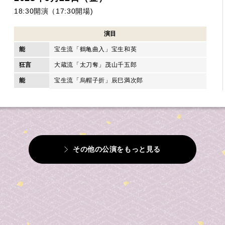
18:30開演（17:30開場)
演目
能
宝生流「鶴亀曲入」宝生和英
狂言
大蔵流「太刀奪」茂山千五郎
能
宝生流「烏帽子折」辰巳満次郎
その他の公演をもっと見る