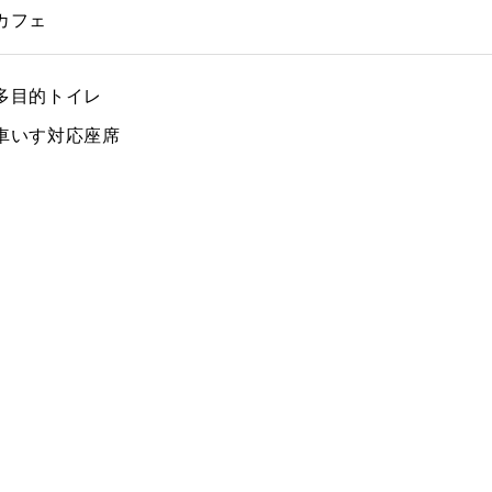
カフェ
多目的トイレ
車いす対応座席