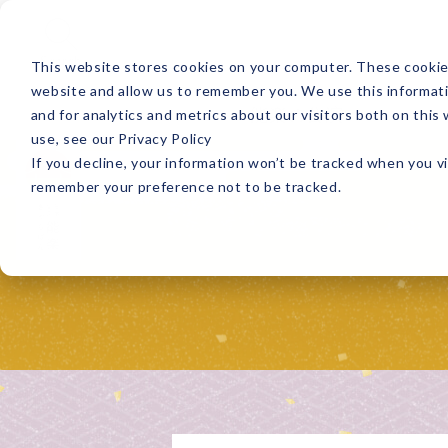
Search
This website stores cookies on your computer. These cookies
website and allow us to remember you. We use this informat
能楽の公演
and for analytics and metrics about our visitors both on thi
use, see our Privacy Policy
If you decline, your information won’t be tracked when you vi
remember your preference not to be tracked.