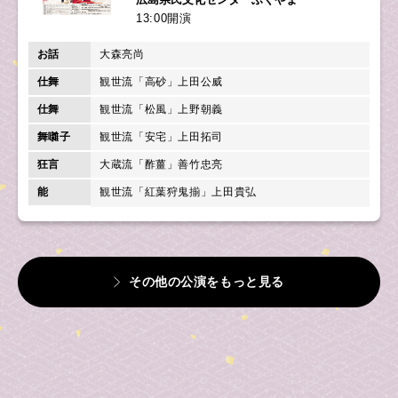
13:00開演
お話
大森亮尚
仕舞
観世流「高砂」上田公威
仕舞
観世流「松風」上野朝義
舞囃子
観世流「安宅」上田拓司
狂言
大蔵流「酢薑」善竹忠亮
能
観世流「紅葉狩鬼揃」上田貴弘
その他の公演をもっと見る