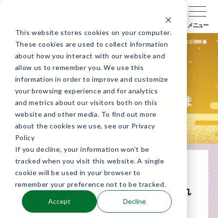
メニュー
This website stores cookies on your computer.
公演検索
公演会場検索
キャラバン通信
過去公演映像
These cookies are used to collect information
about how you interact with our website and
allow us to remember you. We use this
information in order to improve and customize
中国
your browsing experience and for analytics
広島県民文化センターふくやま
and metrics about our visitors both on this
website and other media. To find out more
about the cookies we use, see our Privacy
Policy
If you decline, your information won’t be
tracked when you visit this website. A single
cookie will be used in your browser to
クラシックからロック、邦楽、舞踊、
remember your preference not to be tracked.
演劇、講演会のほか、能楽の演じられ
Accept
Decline
る舞台があり、多目的に利用できま