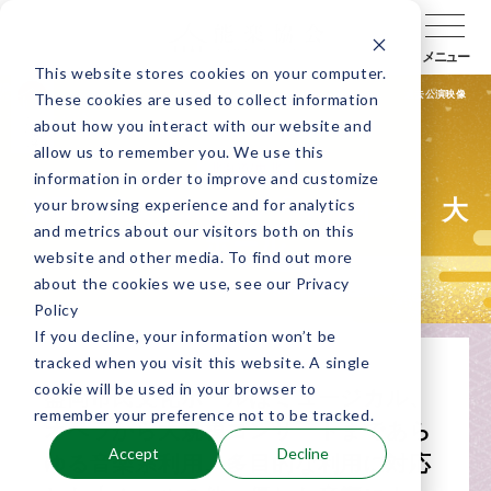
メニュー
This website stores cookies on your computer.
公演検索
公演会場検索
キャラバン通信
過去公演映像
These cookies are used to collect information
about how you interact with our website and
allow us to remember you. We use this
北海道/東北
information in order to improve and customize
your browsing experience and for analytics
盛岡市民文化ホール「マリオス」 大
and metrics about our visitors both on this
ホール
website and other media. To find out more
about the cookies we use, see our Privacy
Policy
If you decline, your information won’t be
tracked when you visit this website. A single
cookie will be used in your browser to
盛岡市民文化ホールはミュージカル、
remember your preference not to be tracked.
オペラから大規模コンサートまであら
Accept
Decline
ゆる音楽系利用、多目的な利用に対応