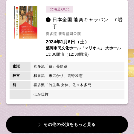
北海道/東北
日本全国 能楽キャラバン！in岩
手
喜多流 新春盛岡公演
2024年1月6日（土）
盛岡市民文化ホール「マリオス」 大ホール
13:30開演（12:30開場)
素謡
喜多流「翁」長島茂
狂言
和泉流「末広かり」高野和憲
能
喜多流「竹生島 女体」佐々木多門
ほか仕舞
その他の公演をもっと見る