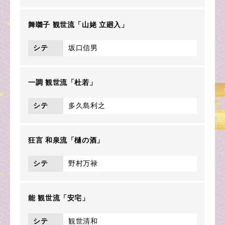
舞囃子 観世流「山姥 立廻入」
シテ
坂口信男
一調 観世流「杜若」
シテ
多久島利之
狂言 和泉流「樋の酒」
シテ
野村万禄
能 観世流「安宅」
シテ
観世清和