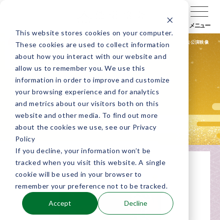
メニュー
This website stores cookies on your computer.
公演検索
公演会場検索
キャラバン通信
過去公演映像
These cookies are used to collect information
about how you interact with our website and
allow us to remember you. We use this
information in order to improve and customize
公演終了
九州/沖縄
your browsing experience and for analytics
観世流特別公演
and metrics about our visitors both on this
website and other media. To find out more
about the cookies we use, see our Privacy
Policy
If you decline, your information won’t be
tracked when you visit this website. A single
cookie will be used in your browser to
remember your preference not to be tracked.
Accept
Decline