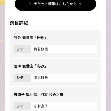
チケット情報はこちらから
演目詳細
独吟 観世流「神歌」
シテ
梅若桜雪
連吟 観世流「高砂」
シテ
鷹尾維教
舞囃子 観世流「羽衣 和合之舞」
シテ
今村宮子