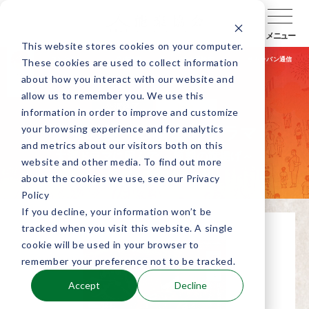
メニュー
This website stores cookies on your computer.
コンセプト
公演検索
公演会場検索
キャラバン通信
These cookies are used to collect information
about how you interact with our website and
allow us to remember you. We use this
公演終了
関東
information in order to improve and customize
your browsing experience and for analytics
父子の愛 - 石橋山のドラマ
and metrics about our visitors both on this
大河ドラマに因んで ～頼朝の旗揚げ～
website and other media. To find out more
about the cookies we use, see our Privacy
Policy
If you decline, your information won’t be
tracked when you visit this website. A single
cookie will be used in your browser to
remember your preference not to be tracked.
Accept
Decline