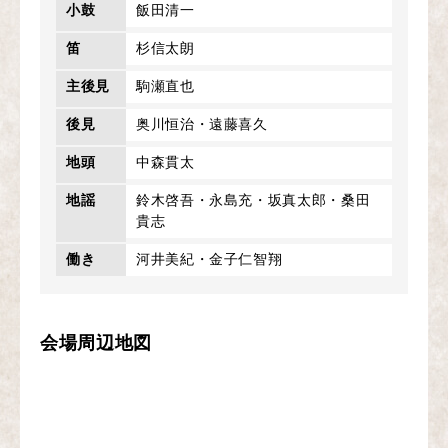
小鼓
飯田清一
笛
杉信太朗
主後見
駒瀬直也
後見
奥川恒治・遠藤喜久
地頭
中森貫太
地謡
鈴木啓吾・永島充・坂真太郎・桑田
貴志
働き
河井美紀・金子仁智翔
会場周辺地図