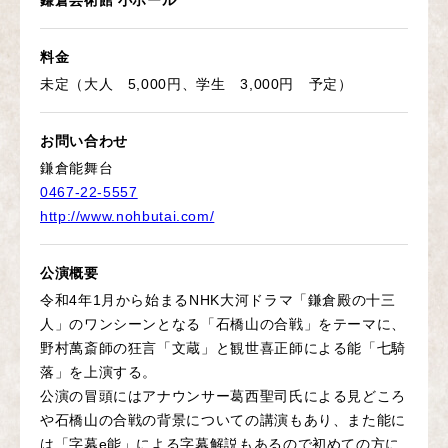
鎌倉芸術館 小ホール
料金
未定（大人 5,000円、学生 3,000円 予定）
お問い合わせ
鎌倉能舞台
0467-22-5557
http://www.nohbutai.com/
公演概要
令和4年1月から始まるNHK大河ドラマ「鎌倉殿の十三
人」のワンシーンとなる「石橋山の合戦」をテーマに、
野村萬斎師の狂言「文蔵」と観世喜正師による能「七騎
落」を上演する。
公演の冒頭にはアナウンサー葛西聖司氏による見どころ
や石橋山の合戦の背景についての講演もあり、また能に
は「字幕e能」による字幕解説もあるので初めての方に