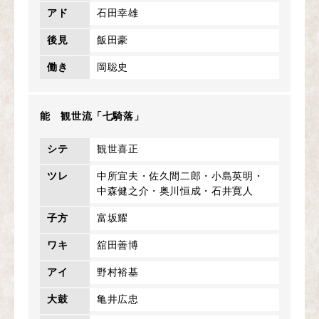
アド
石田幸雄
後見
飯田豪
働き
岡聡史
能 観世流「七騎落」
シテ
観世喜正
ツレ
中所宜夫・佐久間二郎・小島英明・
中森健之介・奥川恒成・石井寛人
子方
富坂耀
ワキ
舘田善博
アイ
野村裕基
大鼓
亀井広忠