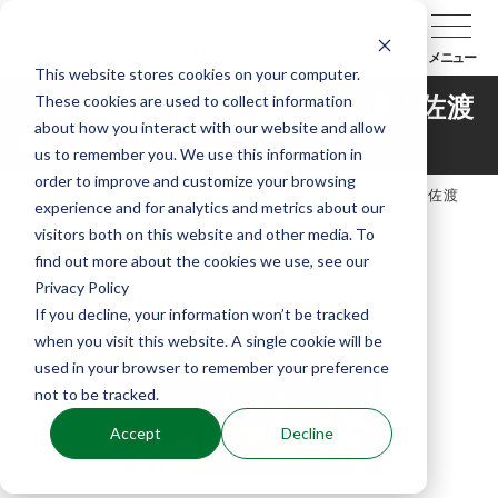
メニュー
This website stores cookies on your computer.
These cookies are used to collect information
【4K映像】能「半蔀」・狂言「佐渡
about how you interact with our website and allow
狐」番組公開
us to remember you. We use this information in
order to improve and customize your browsing
TOP
お知らせ
【4K映像】能「半蔀」・狂言「佐渡
experience and for analytics and metrics about our
狐」番組公開
visitors both on this website and other media. To
find out more about the cookies we use, see our
Privacy Policy
If you decline, your information won’t be tracked
when you visit this website. A single cookie will be
used in your browser to remember your preference
not to be tracked.
Accept
Decline