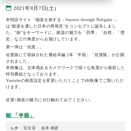
2021年8月7日(土)
本特設サイト「能楽を旅する - Journey through Nohgaku -」
は“能楽を通した日本の再発見”をコンセプトに誕生しまし
た。“旅”をキーワードに、能楽の魅力を「四季」「自然」「歴
史」などの角度からお届けしています。
第一弾は「佐渡」。
佐渡旅にて収録された番組本編 2本「半蔀」「佐渡狐」が公開
されました。
本映像は、
立体感あるカメラワークで
様々な角度から撮影した
特別番組となっております。
Youtubeの画質設定を変更いただくことで4K映像でご覧いただ
けます。
佐渡×能楽の魅力にぜひ触れてみてください。
能 「半蔀」
宝生流
金井 雄資
シテ